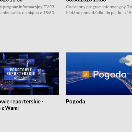
y program informacyjny TVP3
Codzienny program informacyjny T
oniedziałku do piątku o 15:30,
Łódź od poniedziałku do piątku o 15
:30 i 21:30. W weekendy o
16:30, 18:30 i 21:30. W weekendy o
1:30.
18:30 i 21:30.
wie reporterskie -
Pogoda
 z Wami