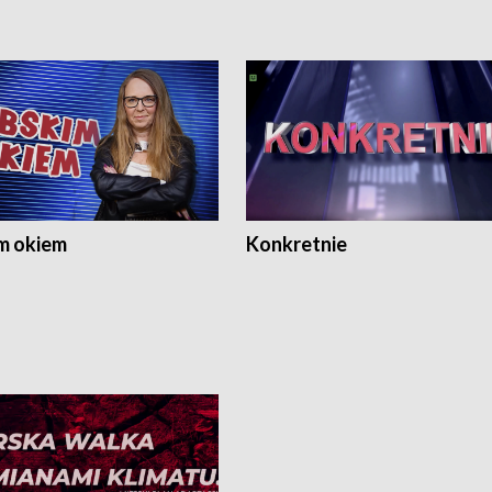
m okiem
Konkretnie