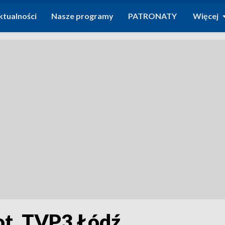
ktualności
Nasze programy
PATRONATY
Więcej
fot. TVP3 Łódź