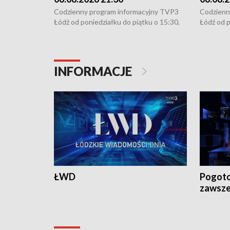
Codzienny program informacyjny TVP3
Codzienn
Łódź od poniedziałku do piątku o 15:30,
Łódź od p
16:30, 18:30 i 21:30. W weekendy o
16:30, 18
18:30 i 21:30.
18:30 i 2
INFORMACJE
ŁWD
Pogoto
zawsze