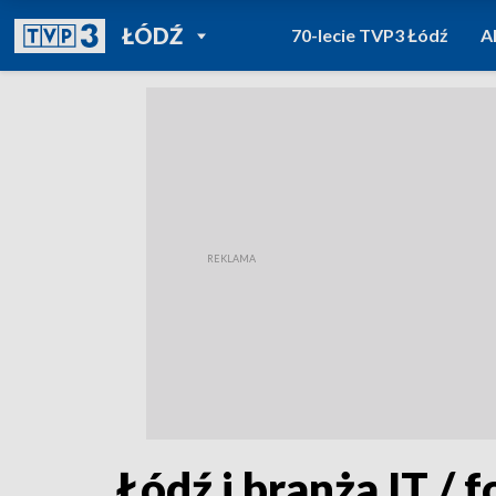
POWRÓT DO
ŁÓDŹ
70-lecie TVP3 Łódź
A
TVP REGIONY
Łódź i branża IT / 