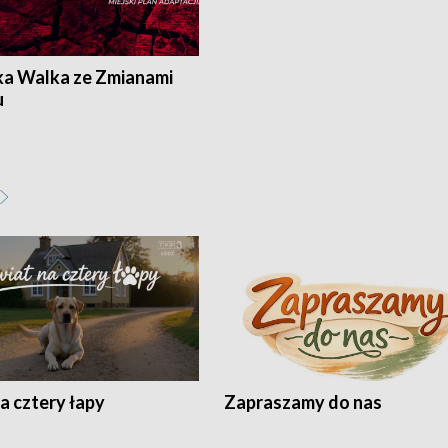
ka Walka ze Zmianami
u
a cztery łapy
Zapraszamy do nas