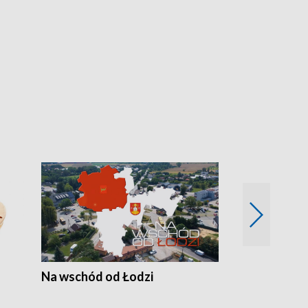
Na wschód od Łodzi
Zimowe szal
Polski