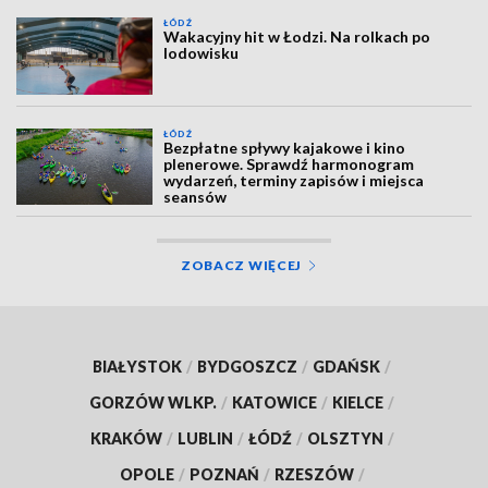
ŁÓDŹ
Wakacyjny hit w Łodzi. Na rolkach po
lodowisku
ŁÓDŹ
Bezpłatne spływy kajakowe i kino
plenerowe. Sprawdź harmonogram
wydarzeń, terminy zapisów i miejsca
seansów
ZOBACZ WIĘCEJ
BIAŁYSTOK
/
BYDGOSZCZ
/
GDAŃSK
/
GORZÓW WLKP.
/
KATOWICE
/
KIELCE
/
KRAKÓW
/
LUBLIN
/
ŁÓDŹ
/
OLSZTYN
/
OPOLE
/
POZNAŃ
/
RZESZÓW
/