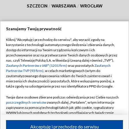
SZCZECIN
/
WARSZAWA
/
WROCŁAW
Szanujemy Twoją prywatność
Dołącz do nas:
Kliknij "Akceptuję i przechodzę do serwisu", aby wyrazić zgody na
korzystanie z technologii automatycznego śledzenia i zbierania danych,
TVP
dostęp do informacji na Twoim urządzeniu końcowym i ich
Abonament TVP
przechowywanie oraz na przetwarzanie Twoich danych osobowych przez
Regulamin TVP
nas, czyli Telewizję Polską S.A. w likwidacji (zwaną dalej również „TVP”),
Emisja w TVP
Zaufanych Partnerów z IAB* (1201 firm)
oraz pozostałych
Zaufanych
Polityka prywatności
Partnerów TVP (93 firm)
, w celach marketingowych (w tym do
Centrum informacji TVP
Moje zgody
zautomatyzowanego dopasowania reklam do Twoich zainteresowań i
mierzenia ich skuteczności) i pozostałych, które wskazujemy poniżej, a
Naziemna Telewizja Cyfrowa
Pomoc
także zgody na udostępnianie przez nas identyfikatora PPID do Google.
Sklep TVP
Biuro reklamy
Twoje dane osobowe zbierane podczas odwiedzania przez Ciebie naszych
Rada Programowa
poszczególnych serwisów
zwanych dalej „Portalem”, w tym informacje
Kontakt
zapisywane za pomocą technologii takich jak: pliki cookie, sygnalizatory
System NOS
WWW lub innych podobnych technologii umożliwiających świadczenie
dopasowanych i bezpiecznych usług, personalizację treści oraz reklam,
Informacje o nadawcy
Kanały
udostępnianie funkcji mediów społecznościowych oraz analizowanie
Akceptuję i przechodzę do serwisu
ruchu w Internecie.