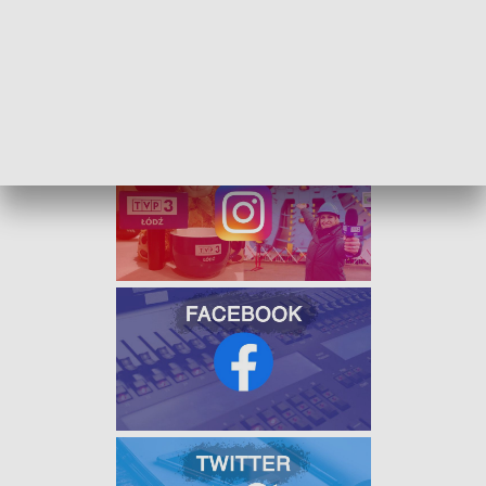
którzy za okazaniem legitymacji
kupią godzinną
wejściówkę za 5 złotych.
Bilet normalny kosztować będzie 20 zł.