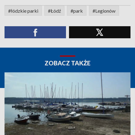
#łódzkie parki
#Łódź
#park
#Legionów
ZOBACZ TAKŻE