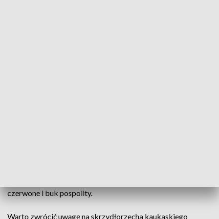
fot. TVP3 Łódź
Przyroda
Na jego terenie możemy znaleźć
siedem pomników
przyrody
w tym: cztery dęby szypułkowe, dwa dęby
czerwone i buk pospolity.
Warto zwrócić uwagę na skrzydłorzecha kaukaskiego