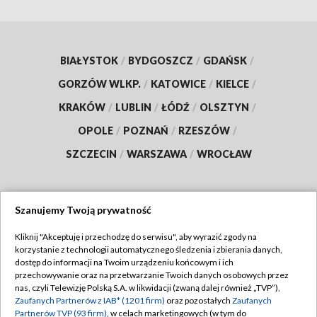
BIAŁYSTOK
/
BYDGOSZCZ
/
GDAŃSK
/
GORZÓW WLKP.
/
KATOWICE
/
KIELCE
/
KRAKÓW
/
LUBLIN
/
ŁÓDŹ
/
OLSZTYN
/
OPOLE
/
POZNAŃ
/
RZESZÓW
/
SZCZECIN
/
WARSZAWA
/
WROCŁAW
Szanujemy Twoją prywatność
Dołącz do nas:
Kliknij "Akceptuję i przechodzę do serwisu", aby wyrazić zgody na
korzystanie z technologii automatycznego śledzenia i zbierania danych,
TVP
dostęp do informacji na Twoim urządzeniu końcowym i ich
Abonament TVP
przechowywanie oraz na przetwarzanie Twoich danych osobowych przez
Regulamin TVP
nas, czyli Telewizję Polską S.A. w likwidacji (zwaną dalej również „TVP”),
Emisja w TVP
Zaufanych Partnerów z IAB* (1201 firm)
oraz pozostałych
Zaufanych
Polityka prywatności
Partnerów TVP (93 firm)
, w celach marketingowych (w tym do