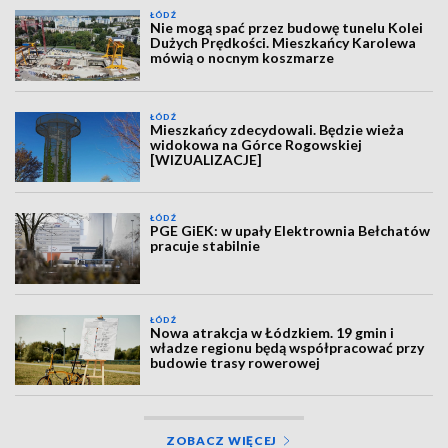
ŁÓDŹ
Nie mogą spać przez budowę tunelu Kolei
Dużych Prędkości. Mieszkańcy Karolewa
mówią o nocnym koszmarze
ŁÓDŹ
Mieszkańcy zdecydowali. Będzie wieża
widokowa na Górce Rogowskiej
[WIZUALIZACJE]
ŁÓDŹ
PGE GiEK: w upały Elektrownia Bełchatów
pracuje stabilnie
ŁÓDŹ
Nowa atrakcja w Łódzkiem. 19 gmin i
władze regionu będą współpracować przy
budowie trasy rowerowej
ZOBACZ WIĘCEJ