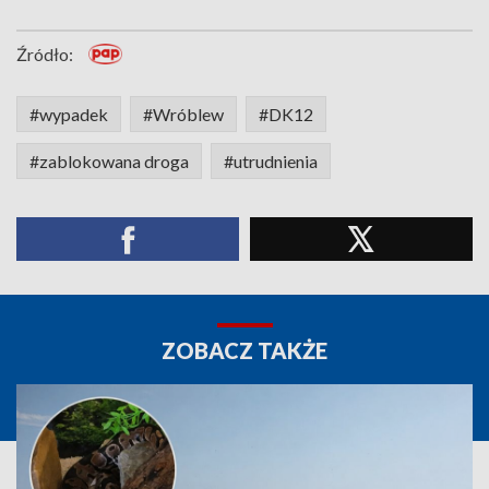
Źródło:
#wypadek
#Wróblew
#DK12
#zablokowana droga
#utrudnienia
ZOBACZ TAKŻE