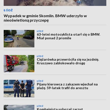
ŁÓDŹ
Wypadek w gminie Skomlin. BMW uderzyło w
nieoświetloną przyczepę
ŁÓDŹ
63-letni motocyklista otarł się o BMW.
Miał ponad 2 promile
ŁÓDŹ
Ciężarówka przewróciła się na jezdnię.
Kruszywo zablokowało drogę
ŁÓDŹ
Pijany kierowca z zakazem wjechał na
plażę. 59-latek trafił do aresztu
ŁÓDŹ
Kombajnista usłyszał zarzut