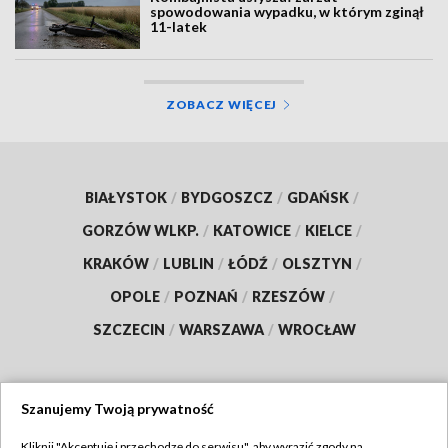
spowodowania wypadku, w którym zginął
11-latek
ZOBACZ WIĘCEJ
BIAŁYSTOK
/
BYDGOSZCZ
/
GDAŃSK
/
GORZÓW WLKP.
/
KATOWICE
/
KIELCE
/
KRAKÓW
/
LUBLIN
/
ŁÓDŹ
/
OLSZTYN
/
OPOLE
/
POZNAŃ
/
RZESZÓW
/
SZCZECIN
/
WARSZAWA
/
WROCŁAW
Szanujemy Twoją prywatność
Dołącz do nas:
Kliknij "Akceptuję i przechodzę do serwisu", aby wyrazić zgody na