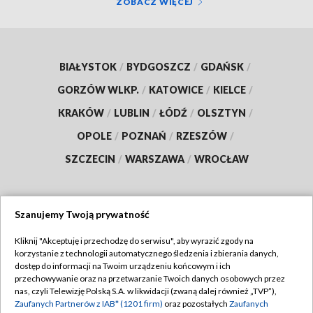
ZOBACZ WIĘCEJ
BIAŁYSTOK
/
BYDGOSZCZ
/
GDAŃSK
/
GORZÓW WLKP.
/
KATOWICE
/
KIELCE
/
KRAKÓW
/
LUBLIN
/
ŁÓDŹ
/
OLSZTYN
/
OPOLE
/
POZNAŃ
/
RZESZÓW
/
SZCZECIN
/
WARSZAWA
/
WROCŁAW
Szanujemy Twoją prywatność
Dołącz do nas:
Kliknij "Akceptuję i przechodzę do serwisu", aby wyrazić zgody na
korzystanie z technologii automatycznego śledzenia i zbierania danych,
TVP
dostęp do informacji na Twoim urządzeniu końcowym i ich
Abonament TVP
przechowywanie oraz na przetwarzanie Twoich danych osobowych przez
Regulamin TVP
nas, czyli Telewizję Polską S.A. w likwidacji (zwaną dalej również „TVP”),
Emisja w TVP
Zaufanych Partnerów z IAB* (1201 firm)
oraz pozostałych
Zaufanych
Polityka prywatności