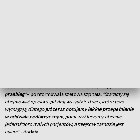
Od 6 stycznia, zarządzeniem dyrektora
medycznego, odwiedziny mogą trwać nie
dłużej niż kwadrans u jednego pacjenta, a
na sali mogą przebywać w tym samym
czasie maksymalnie dwie osoby
odwiedzające
– przekazała Małgorzata Leszczyńska, dyrektorka
Szpitala im. św. Ducha w Rawie Mazowieckiej.
"
Niemal wszystkie hospitalizowane maluchy mają grypę oraz
jej powikłania, a także
zaatakowane górne drogi
oddechowe wirusem RSV.
U wielu choroby mają ciężki
przebieg
"
– poinformowała szefowa szpitala.
"Staramy się
obejmować opieką szpitalną wszystkie dzieci, które tego
wymagają, dlatego
już teraz notujemy lekkie przepełnienie
w oddziale pediatrycznym
, ponieważ leczymy obecnie
jedenaścioro małych pacjentów, a miejsc w zasadzie jest
osiem
" - dodała.