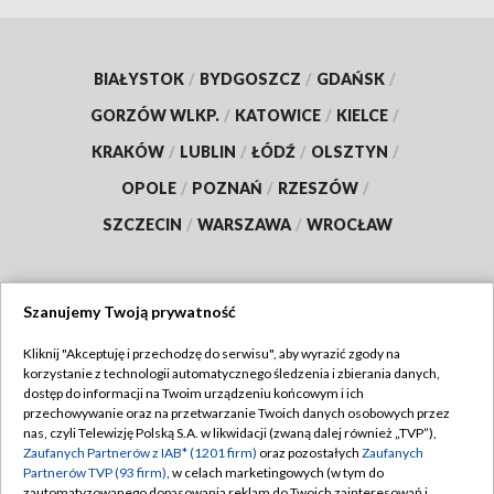
BIAŁYSTOK
/
BYDGOSZCZ
/
GDAŃSK
/
GORZÓW WLKP.
/
KATOWICE
/
KIELCE
/
KRAKÓW
/
LUBLIN
/
ŁÓDŹ
/
OLSZTYN
/
OPOLE
/
POZNAŃ
/
RZESZÓW
/
SZCZECIN
/
WARSZAWA
/
WROCŁAW
Szanujemy Twoją prywatność
Dołącz do nas:
Kliknij "Akceptuję i przechodzę do serwisu", aby wyrazić zgody na
korzystanie z technologii automatycznego śledzenia i zbierania danych,
TVP
dostęp do informacji na Twoim urządzeniu końcowym i ich
Abonament TVP
przechowywanie oraz na przetwarzanie Twoich danych osobowych przez
Regulamin TVP
nas, czyli Telewizję Polską S.A. w likwidacji (zwaną dalej również „TVP”),
Emisja w TVP
Polityka prywatności
Zaufanych Partnerów z IAB* (1201 firm)
oraz pozostałych
Zaufanych
Partnerów TVP (93 firm)
, w celach marketingowych (w tym do
Centrum informacji TVP
Moje zgody
zautomatyzowanego dopasowania reklam do Twoich zainteresowań i