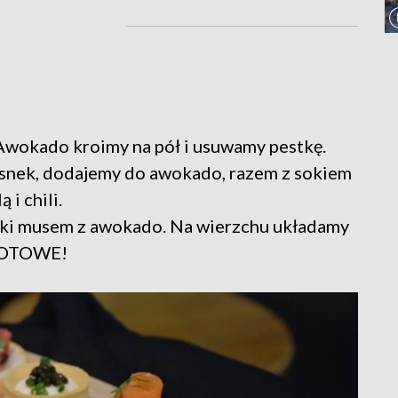
. Awokado kroimy na pół i usuwamy pestkę.
snek, dodajemy do awokado, razem z sokiem
 i chili.
zki musem z awokado. Na wierzchu układamy
 GOTOWE!