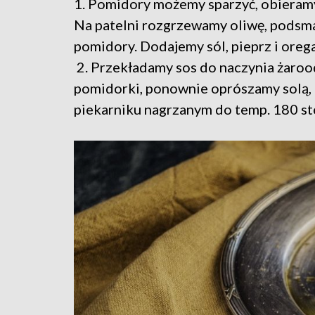
1. Pomidory możemy sparzyć, obieramy
Na patelni rozgrzewamy oliwę, podsm
pomidory. Dodajemy sól, pieprz i oreg
2. Przekładamy sos do naczynia żaro
pomidorki, ponownie oprószamy solą, 
piekarniku nagrzanym do temp. 180 st