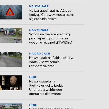
NA SYGNALE
Kolizja trzech aut na A1 pod
Łodzią. Kierowcy muszą liczyć
się z utrudnieniami
NA SYGNALE
Wrócił na miejsce kradzieży
po kolejne części. 38-latek
wpadł w ręce policji [WIDEO]
NA DROGACH
Nowy asfalt na Pabianickiej w
Łodzi. Znamy termin
rozpoczęcia prac
INNE
Nowa gwiazda na
Piotrkowskiej w Łodzi.
Uhonorują wybitnego
operatora filmowego
INNE
Nie mogą spać przez budowę