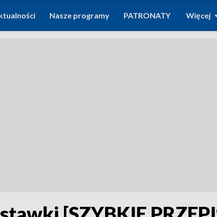
ktualności
Nasze programy
PATRONATY
Więcej
stawki [SZYBKIE PRZEPI