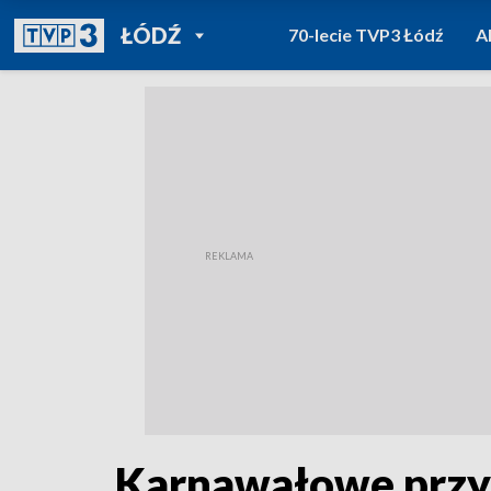
POWRÓT DO
ŁÓDŹ
70-lecie TVP3 Łódź
A
TVP REGIONY
Karnawałowe przy