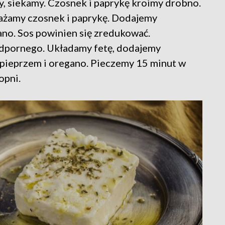
, siekamy. Czosnek i paprykę kroimy drobno.
ażamy czosnek i paprykę. Dodajemy
ano. Sos powinien się zredukować.
odpornego. Układamy fetę, dodajemy
pieprzem i oregano. Pieczemy 15 minut w
opni.