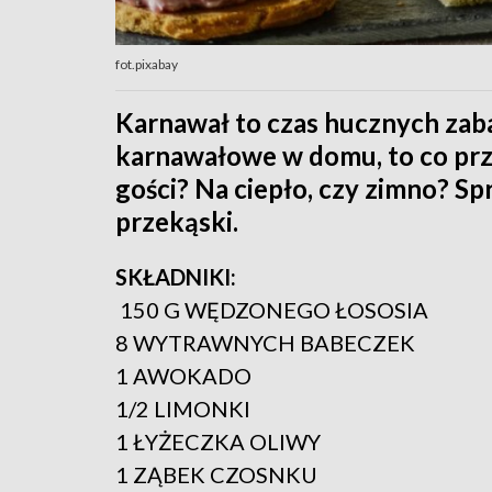
fot.pixabay
Karnawał to czas hucznych zaba
karnawałowe w domu, to co prz
gości? Na ciepło, czy zimno? Sp
przekąski.
SKŁADNIKI:
150 G WĘDZONEGO ŁOSOSIA
8 WYTRAWNYCH BABECZEK
1 AWOKADO
1/2 LIMONKI
1 ŁYŻECZKA OLIWY
1 ZĄBEK CZOSNKU