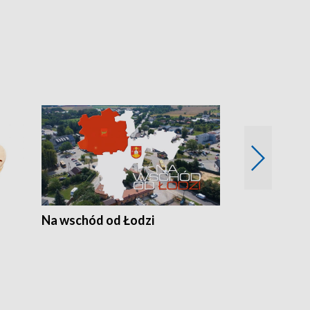
Na wschód od Łodzi
Zimowe szal
Polski