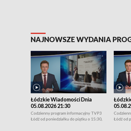
NAJNOWSZE WYDANIA PR
Łódzkie Wiadomości Dnia
Łódzki
05.08.2026 21:30
05.08.2
Codzienny program informacyjny TVP3
Codzienn
Łódź od poniedziałku do piątku o 15:30,
Łódź od p
16:30, 18:30 i 21:30. W weekendy o
16:30, 18
18:30 i 21:30.
18:30 i 2