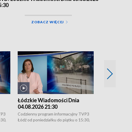
5:30
ZOBACZ WIĘCEJ
Łódzkie Wiadomości Dnia
Łódzkie Wia
04.08.2026 21:30
04.08.2026 1
VP3
Codzienny program informacyjny TVP3
Codzienny progr
:30,
Łódź od poniedziałku do piątku o 15:30,
Łódź od poniedzi
16:30, 18:30 i 21:30. W weekendy o
16:30, 18:30 i 2
18:30 i 21:30.
18:30 i 21:30.