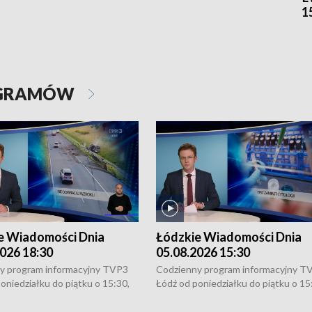
1
OGRAMÓW
e Wiadomości Dnia
Łódzkie Wiadomości Dnia
026 18:30
05.08.2026 15:30
y program informacyjny TVP3
Codzienny program informacyjny T
oniedziałku do piątku o 15:30,
Łódź od poniedziałku do piątku o 15
:30 i 21:30. W weekendy o
16:30, 18:30 i 21:30. W weekendy o
1:30.
18:30 i 21:30.