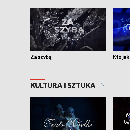
Za szybą
Kto jak 
KULTURA I SZTUKA