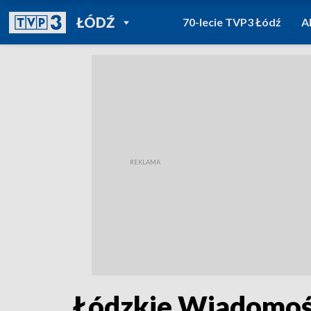
POWRÓT DO
ŁÓDŹ
70-lecie TVP3 Łódź
A
TVP REGIONY
Łódzkie Wiadomośc