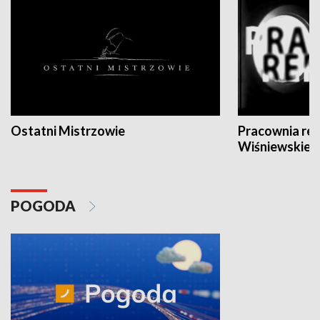
Ostatni Mistrzowie
Pracownia re
Wiśniewskieg
POGODA