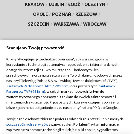
KRAKÓW
/
LUBLIN
/
ŁÓDŹ
/
OLSZTYN
/
OPOLE
/
POZNAŃ
/
RZESZÓW
/
SZCZECIN
/
WARSZAWA
/
WROCŁAW
Szanujemy Twoją prywatność
Dołącz do nas:
Kliknij "Akceptuję i przechodzę do serwisu", aby wyrazić zgody na
korzystanie z technologii automatycznego śledzenia i zbierania danych,
TVP
dostęp do informacji na Twoim urządzeniu końcowym i ich
Abonament TVP
przechowywanie oraz na przetwarzanie Twoich danych osobowych przez
Regulamin TVP
nas, czyli Telewizję Polską S.A. w likwidacji (zwaną dalej również „TVP”),
Emisja w TVP
Zaufanych Partnerów z IAB* (1201 firm)
oraz pozostałych
Zaufanych
Polityka prywatności
Partnerów TVP (93 firm)
, w celach marketingowych (w tym do
Centrum informacji TVP
Moje zgody
zautomatyzowanego dopasowania reklam do Twoich zainteresowań i
mierzenia ich skuteczności) i pozostałych, które wskazujemy poniżej, a
Naziemna Telewizja Cyfrowa
Pomoc
także zgody na udostępnianie przez nas identyfikatora PPID do Google.
Sklep TVP
Biuro reklamy
Twoje dane osobowe zbierane podczas odwiedzania przez Ciebie naszych
Rada Programowa
poszczególnych serwisów
zwanych dalej „Portalem”, w tym informacje
Kontakt
zapisywane za pomocą technologii takich jak: pliki cookie, sygnalizatory
System NOS