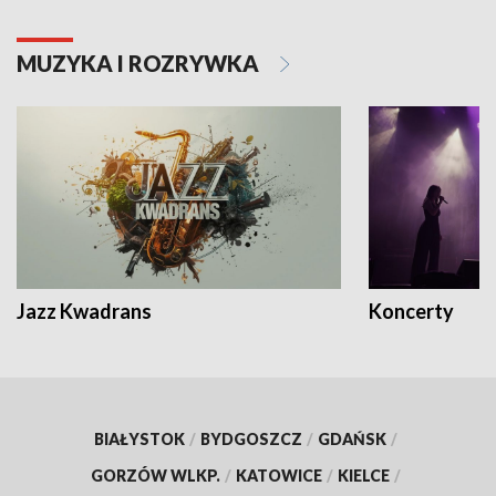
MUZYKA I ROZRYWKA
Jazz Kwadrans
Koncerty
BIAŁYSTOK
/
BYDGOSZCZ
/
GDAŃSK
/
GORZÓW WLKP.
/
KATOWICE
/
KIELCE
/