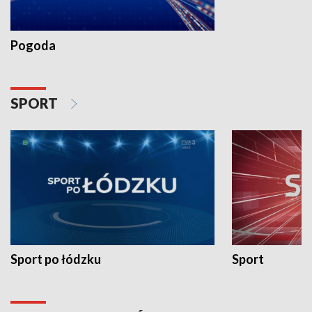
Pogoda
SPORT
Sport po łódzku
Sport