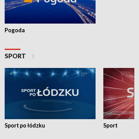
Pogoda
SPORT
Sport po łódzku
Sport