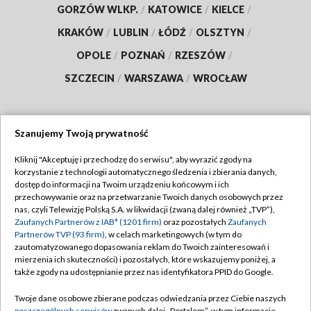
GORZÓW WLKP.
/
KATOWICE
/
KIELCE
/
KRAKÓW
/
LUBLIN
/
ŁÓDŹ
/
OLSZTYN
/
OPOLE
/
POZNAŃ
/
RZESZÓW
/
SZCZECIN
/
WARSZAWA
/
WROCŁAW
Szanujemy Twoją prywatność
Dołącz do nas:
Kliknij "Akceptuję i przechodzę do serwisu", aby wyrazić zgody na
korzystanie z technologii automatycznego śledzenia i zbierania danych,
TVP
dostęp do informacji na Twoim urządzeniu końcowym i ich
Abonament TVP
przechowywanie oraz na przetwarzanie Twoich danych osobowych przez
Regulamin TVP
nas, czyli Telewizję Polską S.A. w likwidacji (zwaną dalej również „TVP”),
Emisja w TVP
Zaufanych Partnerów z IAB* (1201 firm)
oraz pozostałych
Zaufanych
Polityka prywatności
Partnerów TVP (93 firm)
, w celach marketingowych (w tym do
Centrum informacji TVP
Moje zgody
zautomatyzowanego dopasowania reklam do Twoich zainteresowań i
mierzenia ich skuteczności) i pozostałych, które wskazujemy poniżej, a
Naziemna Telewizja Cyfrowa
Pomoc
także zgody na udostępnianie przez nas identyfikatora PPID do Google.
Sklep TVP
Biuro reklamy
Twoje dane osobowe zbierane podczas odwiedzania przez Ciebie naszych
Rada Programowa
poszczególnych serwisów
zwanych dalej „Portalem”, w tym informacje