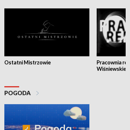
Ostatni Mistrzowie
Pracownia re
Wiśniewskieg
POGODA