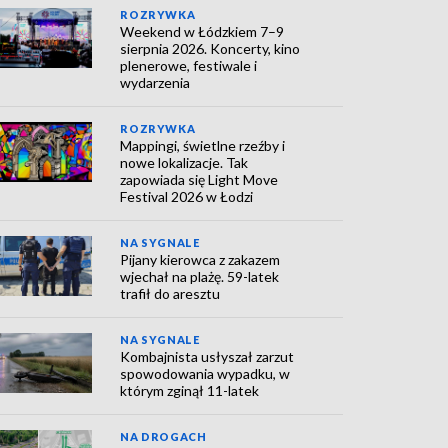
ROZRYWKA
Weekend w Łódzkiem 7–9
sierpnia 2026. Koncerty, kino
plenerowe, festiwale i
wydarzenia
ROZRYWKA
Mappingi, świetlne rzeźby i
nowe lokalizacje. Tak
zapowiada się Light Move
Festival 2026 w Łodzi
NA SYGNALE
Pijany kierowca z zakazem
wjechał na plażę. 59-latek
trafił do aresztu
NA SYGNALE
Kombajnista usłyszał zarzut
spowodowania wypadku, w
którym zginął 11-latek
NA DROGACH