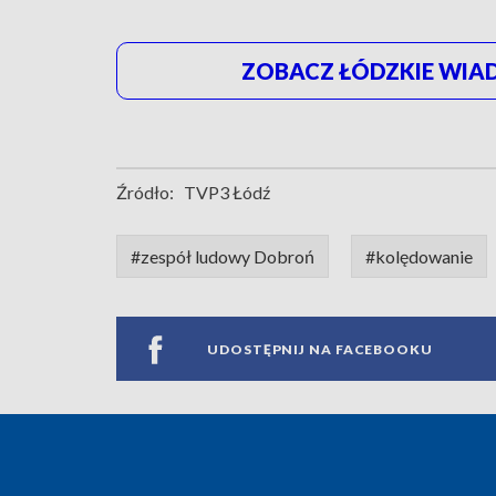
ZOBACZ ŁÓDZKIE WIAD
Źródło:
TVP3 Łódź
#zespół ludowy Dobroń
#kolędowanie
UDOSTĘPNIJ NA FACEBOOKU