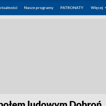
ktualności
Nasze programy
PATRONATY
Więcej
społem ludowym Dobroń