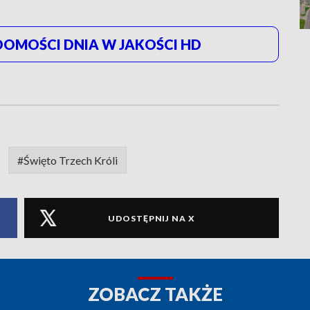
OMOŚCI DNIA W JAKOŚCI HD
#Święto Trzech Króli
UDOSTĘPNIJ NA X
ZOBACZ TAKŻE