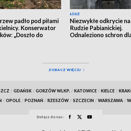
ŁÓDŹ
rzew padło pod piłami
Niezwykłe odkrycie na
ielnicy. Konserwator
Rudzie Pabianickiej.
ków: „Doszło do
Odnaleziono schron dl
witej destrukcji parku”
osób
ZOBACZ WIĘCEJ
SZCZ
/
GDAŃSK
/
GORZÓW WLKP.
/
KATOWICE
/
KIELCE
/
KRA
N
/
OPOLE
/
POZNAŃ
/
RZESZÓW
/
SZCZECIN
/
WARSZAWA
/
W
Dołącz do nas: