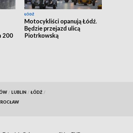
ŁÓDŹ
Motocykliści opanują Łódź.
Będzie przejazd ulicą
a 200
Piotrkowską
KÓW
/
LUBLIN
/
ŁÓDŹ
/
ROCŁAW