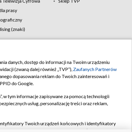
 Telewizja Cyfrowa
Sklep TVP
la prasy
tograficzny
sing (znaki)
klamy
Kontakt
rania danych, dostęp do informacji na Twoim urządzeniu
idacji (zwaną dalej również „TVP”),
Zaufanych Partnerów
anego dopasowania reklam do Twoich zainteresowań i
a PPID do Google.
”, w tym informacje zapisywane za pomocą technologii
zpiecznych usług, personalizację treści oraz reklam,
identyfikatory Twoich urządzeń końcowych i identyfikatory
P,
Zaufanych Partnerów z IAB
oraz pozostałych
Zaufanych