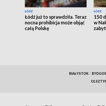
ŁÓDŹ
ŁÓDŹ
Łódź już to sprawdziła. Teraz
150 d
nocna prohibicja może objąć
w Nak
całą Polskę
zabyt
całko
BIAŁYSTOK
/
BYDGO
OLSZTY