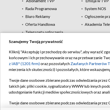
Abonament TVP
Emisja w TVP
Rada Programowa
System NOS
Biuro Reklamy
Ogłoszenie pr
Oferta Handlowa
Akademia Tele
Telegazeta ogłoszenia
Szanujemy Twoją prywatność
Regulamin TVP
Kliknij "Akceptuję i przechodzę do serwisu", aby wyrazić zg
końcowym i ich przechowywanie oraz na przetwarzanie Twoich
z IAB* (1201 firm)
oraz pozostałych
Zaufanych Partnerów T
mierzenia ich skuteczności) i pozostałych, które wskazujemy
Twoje dane osobowe zbierane podczas odwiedzania przez 
takich jak: pliki cookie, sygnalizatory WWW lub innych pod
udostępnianie funkcji mediów społecznościowych oraz anali
Twoje dane osobowe zbierane podczas odwiedzania przez 
plików cookie, informacje o Twoich wyszukiwaniach w serwi