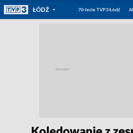
POWRÓT DO
ŁÓDŹ
70-lecie TVP3 Łódź
A
TVP REGIONY
Kolędowanie z ze