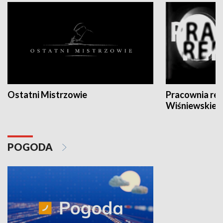
Ostatni Mistrzowie
Pracownia re
Wiśniewskieg
POGODA