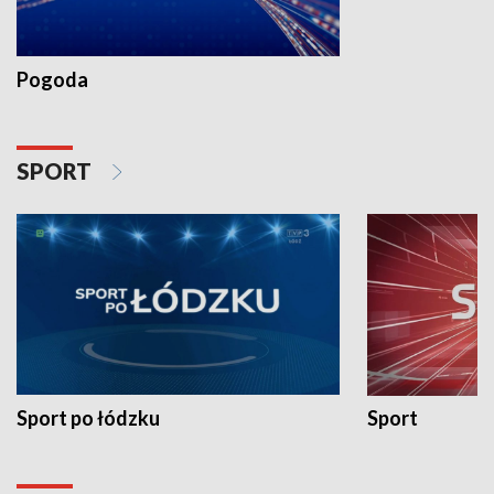
Pogoda
SPORT
Sport po łódzku
Sport