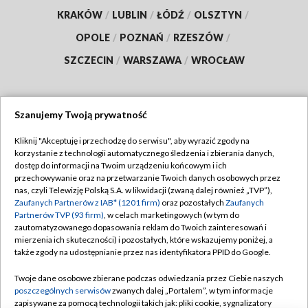
KRAKÓW
/
LUBLIN
/
ŁÓDŹ
/
OLSZTYN
/
OPOLE
/
POZNAŃ
/
RZESZÓW
/
SZCZECIN
/
WARSZAWA
/
WROCŁAW
Szanujemy Twoją prywatność
Dołącz do nas:
Kliknij "Akceptuję i przechodzę do serwisu", aby wyrazić zgody na
korzystanie z technologii automatycznego śledzenia i zbierania danych,
TVP
dostęp do informacji na Twoim urządzeniu końcowym i ich
Abonament TVP
przechowywanie oraz na przetwarzanie Twoich danych osobowych przez
Regulamin TVP
nas, czyli Telewizję Polską S.A. w likwidacji (zwaną dalej również „TVP”),
Emisja w TVP
Zaufanych Partnerów z IAB* (1201 firm)
oraz pozostałych
Zaufanych
Polityka prywatności
Partnerów TVP (93 firm)
, w celach marketingowych (w tym do
Centrum informacji TVP
Moje zgody
zautomatyzowanego dopasowania reklam do Twoich zainteresowań i
mierzenia ich skuteczności) i pozostałych, które wskazujemy poniżej, a
Naziemna Telewizja Cyfrowa
Pomoc
także zgody na udostępnianie przez nas identyfikatora PPID do Google.
Sklep TVP
Biuro reklamy
Twoje dane osobowe zbierane podczas odwiedzania przez Ciebie naszych
Rada Programowa
poszczególnych serwisów
zwanych dalej „Portalem”, w tym informacje
Kontakt
zapisywane za pomocą technologii takich jak: pliki cookie, sygnalizatory