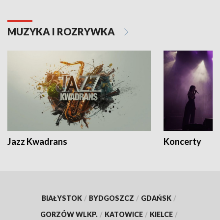
MUZYKA I ROZRYWKA
Jazz Kwadrans
Koncerty
BIAŁYSTOK
/
BYDGOSZCZ
/
GDAŃSK
/
GORZÓW WLKP.
/
KATOWICE
/
KIELCE
/