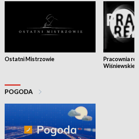
Ostatni Mistrzowie
Pracownia re
Wiśniewskieg
POGODA