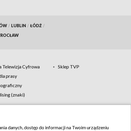
KÓW
/
LUBLIN
/
ŁÓDŹ
/
ROCŁAW
 Telewizja Cyfrowa
Sklep TVP
la prasy
tograficzny
sing (znaki)
klamy
Kontakt
rania danych, dostęp do informacji na Twoim urządzeniu