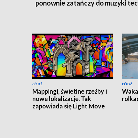
ponownie zatańczy do muzyki te
ŁÓDŹ
ŁÓDŹ
Mappingi, świetlne rzeźby i
Wakac
nowe lokalizacje. Tak
rolka
zapowiada się Light Move
Festival 2026 w Łodzi