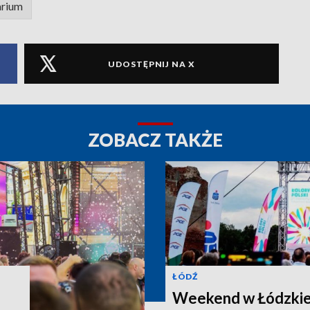
arium
UDOSTĘPNIJ NA X
ZOBACZ TAKŻE
ŁÓDŹ
Weekend w Łódzkie