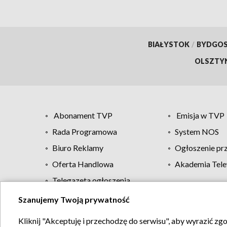
BIAŁYSTOK
/
BYDGO
OLSZTY
Abonament TVP
Emisja w TVP
Rada Programowa
System NOS
Biuro Reklamy
Ogłoszenie pr
Oferta Handlowa
Akademia Tele
Telegazeta ogłoszenia
Szanujemy Twoją prywatność
Regulamin TVP
Kliknij "Akceptuję i przechodzę do serwisu", aby wyrazić zg