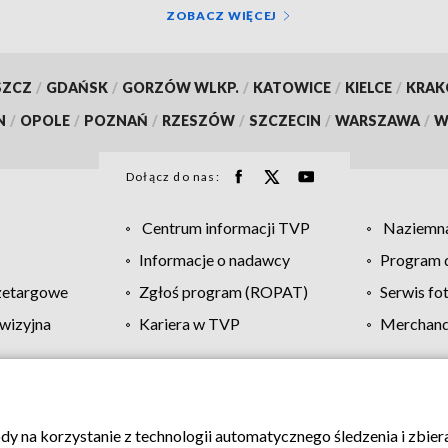
ZOBACZ WIĘCEJ
SZCZ
/
GDAŃSK
/
GORZÓW WLKP.
/
KATOWICE
/
KIELCE
/
KRA
N
/
OPOLE
/
POZNAŃ
/
RZESZÓW
/
SZCZECIN
/
WARSZAWA
/
W
Dołącz do nas:
Centrum informacji TVP
Naziemna
Informacje o nadawcy
Program d
zetargowe
Zgłoś program (ROPAT)
Serwis fo
wizyjna
Kariera w TVP
Merchandi
Polityka prywatności
Moje zgody
Pomoc
Biuro re
ody na korzystanie z technologii automatycznego śledzenia i zbie