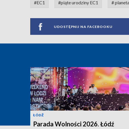
#EC1
#piąte urodziny EC1
# planet
UDOSTĘPNIJ NA FACEBOOKU
ŁÓDŹ
Parada Wolności 2026. Łódź