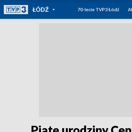
POWRÓT DO
ŁÓDŹ
70-lecie TVP3 Łódź
A
TVP REGIONY
Piąte urodziny Cen