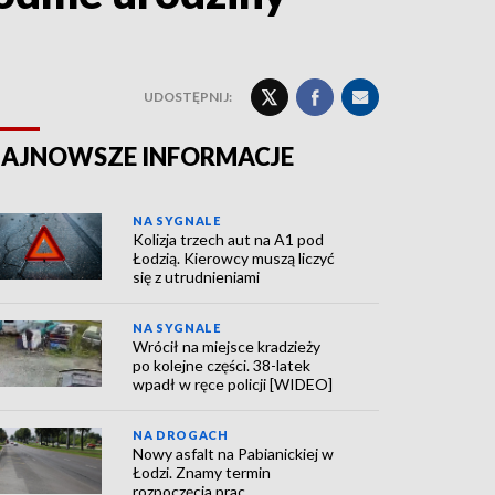
UDOSTĘPNIJ:
AJNOWSZE INFORMACJE
NA SYGNALE
Kolizja trzech aut na A1 pod
Łodzią. Kierowcy muszą liczyć
się z utrudnieniami
NA SYGNALE
Wrócił na miejsce kradzieży
po kolejne części. 38-latek
wpadł w ręce policji [WIDEO]
NA DROGACH
Nowy asfalt na Pabianickiej w
Łodzi. Znamy termin
rozpoczęcia prac