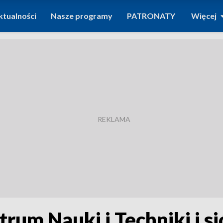
ktualności
Nasze programy
PATRONATY
Więcej
trum Nauki i Techniki i 