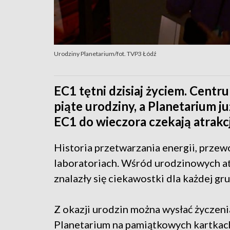
Urodziny Planetarium/fot. TVP3 Łódź
EC1 tętni dzisiaj życiem. Centr
piąte urodziny, a Planetarium j
EC1 do wieczora czekają atrakcj
Historia przetwarzania energii, przew
laboratoriach. Wśród urodzinowych at
znalazły się ciekawostki dla każdej gr
Z okazji urodzin można wysłać życzeni
Planetarium na pamiątkowych kartkac