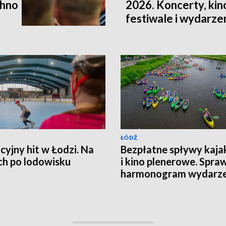
chno
2026. Koncerty, kin
festiwale i wydarze
ŁÓDŹ
yjny hit w Łodzi. Na
Bezpłatne spływy kaj
ch po lodowisku
i kino plenerowe. Spra
harmonogram wydarze
terminy zapisów i miej
seansów