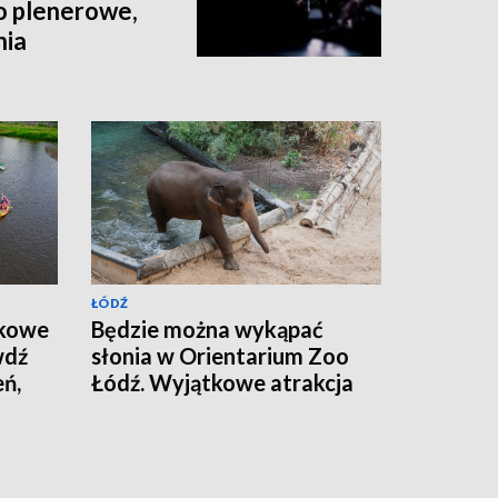
o plenerowe,
nia
ŁÓDŹ
akowe
Będzie można wykąpać
wdź
słonia w Orientarium Zoo
ń,
Łódź. Wyjątkowe atrakcja
sca
podczas Dnia Słonia