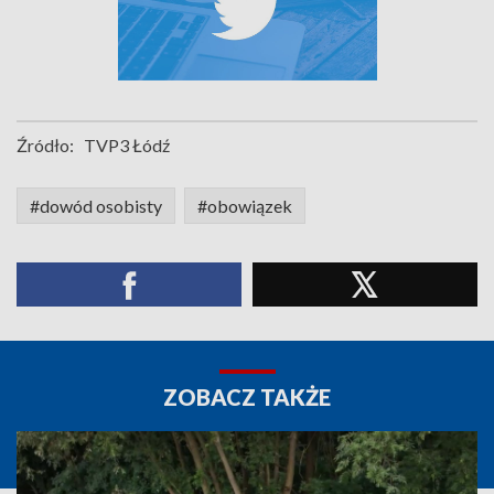
Źródło:
TVP3 Łódź
#dowód osobisty
#obowiązek
ZOBACZ TAKŻE