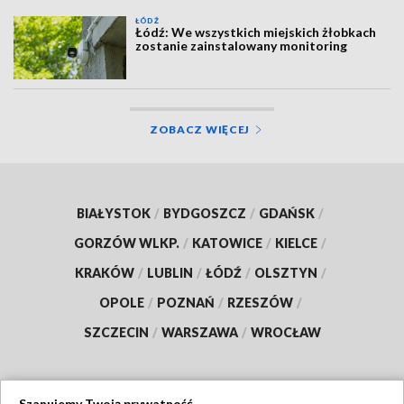
ŁÓDŹ
Łódź: We wszystkich miejskich żłobkach
zostanie zainstalowany monitoring
ZOBACZ WIĘCEJ
BIAŁYSTOK
/
BYDGOSZCZ
/
GDAŃSK
/
GORZÓW WLKP.
/
KATOWICE
/
KIELCE
/
KRAKÓW
/
LUBLIN
/
ŁÓDŹ
/
OLSZTYN
/
OPOLE
/
POZNAŃ
/
RZESZÓW
/
SZCZECIN
/
WARSZAWA
/
WROCŁAW
Szanujemy Twoją prywatność