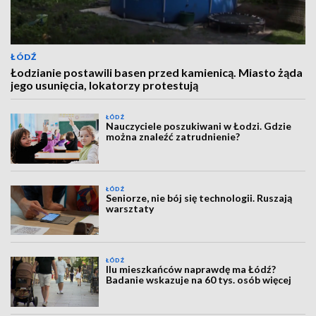
ŁÓDŹ
Łodzianie postawili basen przed kamienicą. Miasto żąda
jego usunięcia, lokatorzy protestują
ŁÓDŹ
Nauczyciele poszukiwani w Łodzi. Gdzie
można znaleźć zatrudnienie?
ŁÓDŹ
Seniorze, nie bój się technologii. Ruszają
warsztaty
ŁÓDŹ
Ilu mieszkańców naprawdę ma Łódź?
Badanie wskazuje na 60 tys. osób więcej