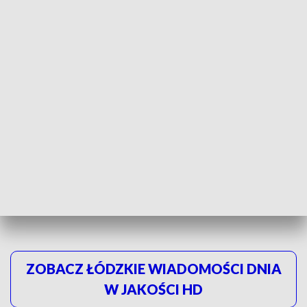
Tak naprawdę z punktu widzenia działania
miasta brak jest podstaw do zawarcia
umowy najmu istniejącego jako
roszczenie. Miasto może zawrzeć umowę,
ale nie musi
- tłumaczy Szymon Kaczmarek, pełnomocnik ZLM
Po wysłuchaniu stron sąd zdecydował, że te mają trzy
tygodnie na porozumienie. Trzy tygodnie na ponowną analizę
sprawy i refleksję.
ZOBACZ ŁÓDZKIE WIADOMOŚCI DNIA
W JAKOŚCI HD