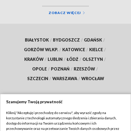
ZOBACZ WIĘCEJ
BIAŁYSTOK
/
BYDGOSZCZ
/
GDAŃSK
/
GORZÓW WLKP.
/
KATOWICE
/
KIELCE
/
KRAKÓW
/
LUBLIN
/
ŁÓDŹ
/
OLSZTYN
/
OPOLE
/
POZNAŃ
/
RZESZÓW
/
SZCZECIN
/
WARSZAWA
/
WROCŁAW
Szanujemy Twoją prywatność
Dołącz do nas:
Kliknij "Akceptuję i przechodzę do serwisu", aby wyrazić zgody na
korzystanie z technologii automatycznego śledzenia i zbierania danych,
TVP
dostęp do informacji na Twoim urządzeniu końcowym i ich
Abonament TVP
przechowywanie oraz na przetwarzanie Twoich danych osobowych przez
Regulamin TVP