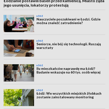
Łodzianie postawili basen przed kamienicą. Miasto żąda
jego usunięcia, lokatorzy protestują
ŁÓDŹ
Nauczyciele poszukiwani w Łodzi. Gdzie
można znaleźć zatrudnienie?
ŁÓDŹ
Seniorze, nie bój się technologii. Ruszają
warsztaty
ŁÓDŹ
Ilu mieszkańców naprawdę ma Łódź?
Badanie wskazuje na 60 tys. osób więcej
ŁÓDŹ
Łódź: We wszystkich miejskich żłobkach
zostanie zainstalowany monitoring