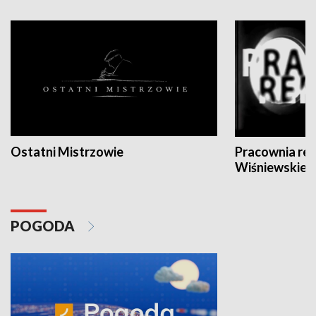
Ostatni Mistrzowie
Pracownia re
Wiśniewskieg
POGODA