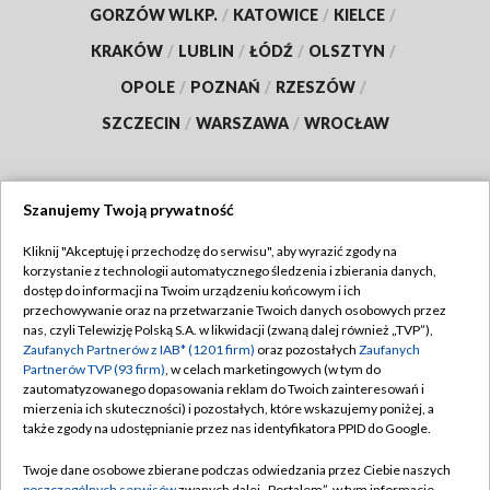
GORZÓW WLKP.
/
KATOWICE
/
KIELCE
/
KRAKÓW
/
LUBLIN
/
ŁÓDŹ
/
OLSZTYN
/
OPOLE
/
POZNAŃ
/
RZESZÓW
/
SZCZECIN
/
WARSZAWA
/
WROCŁAW
Szanujemy Twoją prywatność
Dołącz do nas:
Kliknij "Akceptuję i przechodzę do serwisu", aby wyrazić zgody na
korzystanie z technologii automatycznego śledzenia i zbierania danych,
TVP
dostęp do informacji na Twoim urządzeniu końcowym i ich
Abonament TVP
przechowywanie oraz na przetwarzanie Twoich danych osobowych przez
Regulamin TVP
nas, czyli Telewizję Polską S.A. w likwidacji (zwaną dalej również „TVP”),
Emisja w TVP
Zaufanych Partnerów z IAB* (1201 firm)
oraz pozostałych
Zaufanych
Polityka prywatności
Partnerów TVP (93 firm)
, w celach marketingowych (w tym do
Centrum informacji TVP
Moje zgody
zautomatyzowanego dopasowania reklam do Twoich zainteresowań i
mierzenia ich skuteczności) i pozostałych, które wskazujemy poniżej, a
Naziemna Telewizja Cyfrowa
Pomoc
także zgody na udostępnianie przez nas identyfikatora PPID do Google.
Sklep TVP
Biuro reklamy
Twoje dane osobowe zbierane podczas odwiedzania przez Ciebie naszych
Rada Programowa
poszczególnych serwisów
zwanych dalej „Portalem”, w tym informacje