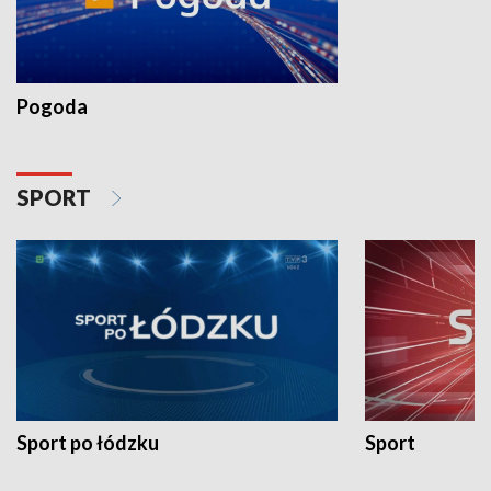
Pogoda
SPORT
Sport po łódzku
Sport