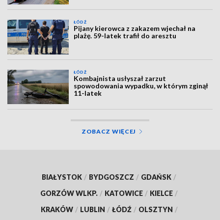
ŁÓDŹ
Pijany kierowca z zakazem wjechał na
plażę. 59-latek trafił do aresztu
ŁÓDŹ
Kombajnista usłyszał zarzut
spowodowania wypadku, w którym zginął
11-latek
ZOBACZ WIĘCEJ
BIAŁYSTOK
/
BYDGOSZCZ
/
GDAŃSK
/
GORZÓW WLKP.
/
KATOWICE
/
KIELCE
/
KRAKÓW
/
LUBLIN
/
ŁÓDŹ
/
OLSZTYN
/