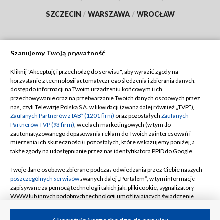
SZCZECIN
/
WARSZAWA
/
WROCŁAW
Szanujemy Twoją prywatność
Dołącz do nas:
Kliknij "Akceptuję i przechodzę do serwisu", aby wyrazić zgody na
korzystanie z technologii automatycznego śledzenia i zbierania danych,
TVP
dostęp do informacji na Twoim urządzeniu końcowym i ich
Abonament TVP
przechowywanie oraz na przetwarzanie Twoich danych osobowych przez
Regulamin TVP
nas, czyli Telewizję Polską S.A. w likwidacji (zwaną dalej również „TVP”),
Emisja w TVP
Zaufanych Partnerów z IAB* (1201 firm)
oraz pozostałych
Zaufanych
Polityka prywatności
Partnerów TVP (93 firm)
, w celach marketingowych (w tym do
Centrum informacji TVP
Moje zgody
zautomatyzowanego dopasowania reklam do Twoich zainteresowań i
mierzenia ich skuteczności) i pozostałych, które wskazujemy poniżej, a
Naziemna Telewizja Cyfrowa
Pomoc
także zgody na udostępnianie przez nas identyfikatora PPID do Google.
Sklep TVP
Biuro reklamy
Twoje dane osobowe zbierane podczas odwiedzania przez Ciebie naszych
Rada Programowa
poszczególnych serwisów
zwanych dalej „Portalem”, w tym informacje
Kontakt
zapisywane za pomocą technologii takich jak: pliki cookie, sygnalizatory
System NOS
WWW lub innych podobnych technologii umożliwiających świadczenie
dopasowanych i bezpiecznych usług, personalizację treści oraz reklam,
Informacje o nadawcy
Kanały
udostępnianie funkcji mediów społecznościowych oraz analizowanie
Akceptuję i przechodzę do serwisu