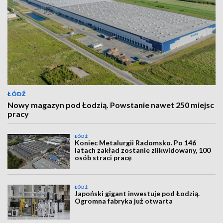
ŁÓDŹ
Nowy magazyn pod Łodzią. Powstanie nawet 250 miejsc
pracy
ŁÓDŹ
Koniec Metalurgii Radomsko. Po 146
latach zakład zostanie zlikwidowany, 100
osób straci pracę
ŁÓDŹ
Japoński gigant inwestuje pod Łodzią.
Ogromna fabryka już otwarta