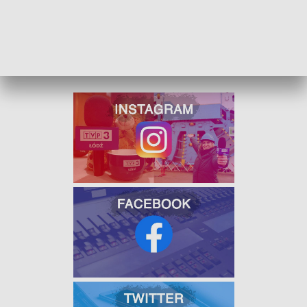
nią powiązanych.
Wzrosną m.in. składki odprowadzane
do ZUS-u,
a także potencjalne kary, np. za brak złożenia w
terminie do Urzędu Skarbowego deklaracji po zakupie auta
czy za brak wykupionej polisy OC.