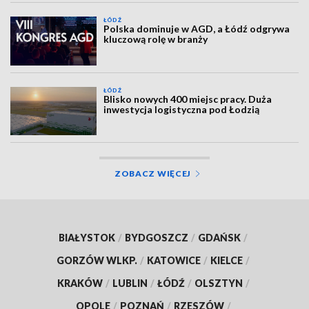
ŁÓDŹ
Polska dominuje w AGD, a Łódź odgrywa
kluczową rolę w branży
ŁÓDŹ
Blisko nowych 400 miejsc pracy. Duża
inwestycja logistyczna pod Łodzią
ZOBACZ WIĘCEJ
BIAŁYSTOK
/
BYDGOSZCZ
/
GDAŃSK
/
GORZÓW WLKP.
/
KATOWICE
/
KIELCE
/
KRAKÓW
/
LUBLIN
/
ŁÓDŹ
/
OLSZTYN
/
OPOLE
/
POZNAŃ
/
RZESZÓW
/