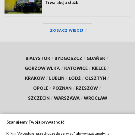
Trwa akcja służb
ZOBACZ WIĘCEJ
BIAŁYSTOK
/
BYDGOSZCZ
/
GDAŃSK
/
GORZÓW WLKP.
/
KATOWICE
/
KIELCE
/
KRAKÓW
/
LUBLIN
/
ŁÓDŹ
/
OLSZTYN
/
OPOLE
/
POZNAŃ
/
RZESZÓW
/
SZCZECIN
/
WARSZAWA
/
WROCŁAW
Szanujemy Twoją prywatność
Dołącz do nas:
Kliknij "Akceptuję i przechodzę do serwisu", aby wyrazić zgody na