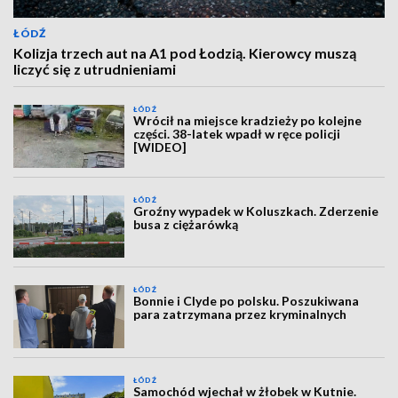
ŁÓDŹ
Kolizja trzech aut na A1 pod Łodzią. Kierowcy muszą
liczyć się z utrudnieniami
ŁÓDŹ
Wrócił na miejsce kradzieży po kolejne
części. 38-latek wpadł w ręce policji
[WIDEO]
ŁÓDŹ
Groźny wypadek w Koluszkach. Zderzenie
busa z ciężarówką
ŁÓDŹ
Bonnie i Clyde po polsku. Poszukiwana
para zatrzymana przez kryminalnych
ŁÓDŹ
Samochód wjechał w żłobek w Kutnie.