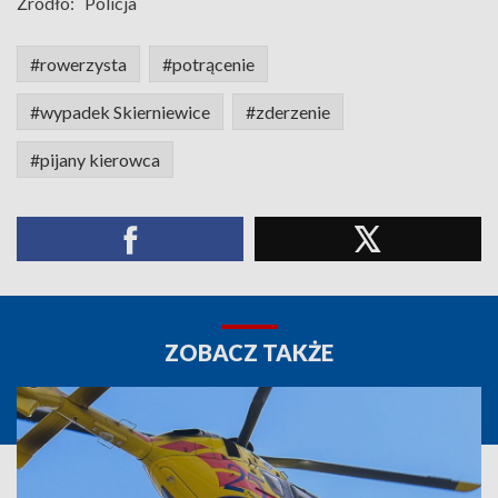
Źródło:
Policja
#rowerzysta
#potrącenie
#wypadek Skierniewice
#zderzenie
#pijany kierowca
ZOBACZ TAKŻE