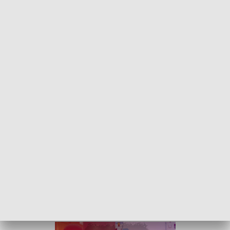
Obrażenia 82-latka były bardzo poważne i
w stanie ciężkim
został przetransportowany do szpitala
.
26-letni kierowca samochodu, który potrącił rowerzystę
został zbadany alkomatem
. Badanie wykazało 0,66
promila alkoholu w jego organizmie
. Mężczyzna został
zatrzymany i usłyszał prokuratorskie zarzuty. W
poniedziałek (02.01) roku
sąd aresztował go na 3
miesiące.
ZOBACZ ŁÓDZKIE WIADOMOŚCI DNIA
W JAKOŚCI HD