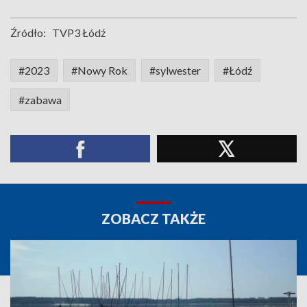
Źródło:
TVP3 Łódź
#2023
#Nowy Rok
#sylwester
#Łódź
#zabawa
ZOBACZ TAKŻE