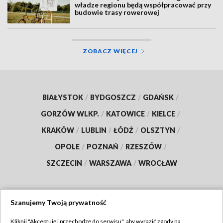
władze regionu będą współpracować przy
budowie trasy rowerowej
ZOBACZ WIĘCEJ
BIAŁYSTOK
/
BYDGOSZCZ
/
GDAŃSK
/
GORZÓW WLKP.
/
KATOWICE
/
KIELCE
/
KRAKÓW
/
LUBLIN
/
ŁÓDŹ
/
OLSZTYN
/
OPOLE
/
POZNAŃ
/
RZESZÓW
/
SZCZECIN
/
WARSZAWA
/
WROCŁAW
Szanujemy Twoją prywatność
Dołącz do nas:
Kliknij "Akceptuję i przechodzę do serwisu", aby wyrazić zgody na