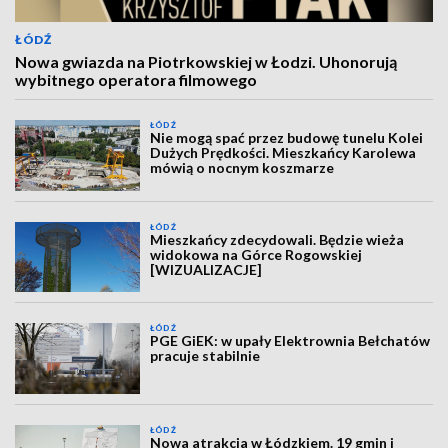
ŁÓDŹ
Nowa gwiazda na Piotrkowskiej w Łodzi. Uhonorują
wybitnego operatora filmowego
ŁÓDŹ
Nie mogą spać przez budowę tunelu Kolei
Dużych Prędkości. Mieszkańcy Karolewa
mówią o nocnym koszmarze
ŁÓDŹ
Mieszkańcy zdecydowali. Będzie wieża
widokowa na Górce Rogowskiej
[WIZUALIZACJE]
ŁÓDŹ
PGE GiEK: w upały Elektrownia Bełchatów
pracuje stabilnie
ŁÓDŹ
Nowa atrakcja w Łódzkiem. 19 gmin i