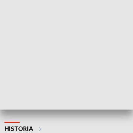
Idź się zbadaj
Nie poddaję si
GOSPODARKA
Strefa biznesu
HISTORIA