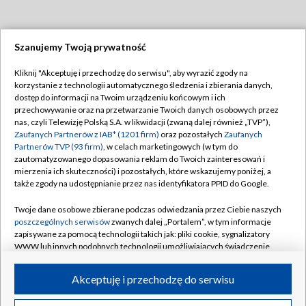
Szanujemy Twoją prywatność
Dołącz do nas:
Kliknij "Akceptuję i przechodzę do serwisu", aby wyrazić zgody na
korzystanie z technologii automatycznego śledzenia i zbierania danych,
TVP
dostęp do informacji na Twoim urządzeniu końcowym i ich
Abonament TVP
przechowywanie oraz na przetwarzanie Twoich danych osobowych przez
Regulamin TVP
nas, czyli Telewizję Polską S.A. w likwidacji (zwaną dalej również „TVP”),
Emisja w TVP
Zaufanych Partnerów z IAB* (1201 firm)
oraz pozostałych
Zaufanych
Polityka prywatności
Partnerów TVP (93 firm)
, w celach marketingowych (w tym do
Centrum informacji TVP
Moje zgody
zautomatyzowanego dopasowania reklam do Twoich zainteresowań i
mierzenia ich skuteczności) i pozostałych, które wskazujemy poniżej, a
Naziemna Telewizja Cyfrowa
Pomoc
także zgody na udostępnianie przez nas identyfikatora PPID do Google.
Sklep TVP
Biuro reklamy
Twoje dane osobowe zbierane podczas odwiedzania przez Ciebie naszych
Rada Programowa
poszczególnych serwisów
zwanych dalej „Portalem”, w tym informacje
Kontakt
zapisywane za pomocą technologii takich jak: pliki cookie, sygnalizatory
System NOS
WWW lub innych podobnych technologii umożliwiających świadczenie
dopasowanych i bezpiecznych usług, personalizację treści oraz reklam,
Informacje o nadawcy
Kanały
udostępnianie funkcji mediów społecznościowych oraz analizowanie
Akceptuję i przechodzę do serwisu
ruchu w Internecie.
Program dla prasy
©2026 Telewizja Polska S.A. w likwidacji