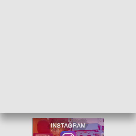
rozliczanie podatków w tym mieście. I choć na razie
wprowadzono okres przejściowy, a mandatów za jej
brak nie będzie, to wielu mieszkańców nie czekało z
udaniem się do urzędu. Za to Koluszki znów mają
bezpośrednie połączenie autobusowe z Łodzią.
Szczególnie czekali na to mieszkańcy mniejszych
miejscowości na trasie takich jak Gałków Mały,
Borowa, Justynów.
ZOBACZ ŁÓDZKIE WIADOMOŚCI DNIA
W JAKOŚCI HD