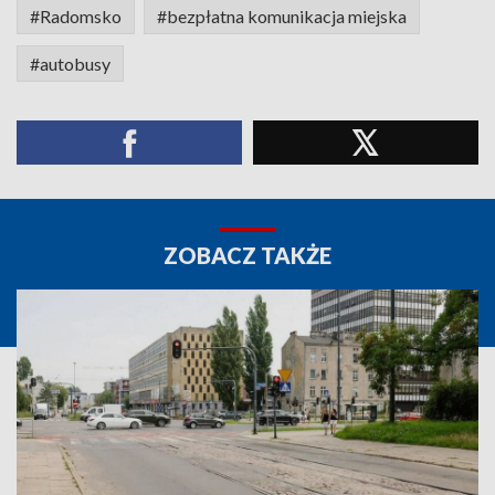
#Radomsko
#bezpłatna komunikacja miejska
#autobusy
ZOBACZ TAKŻE