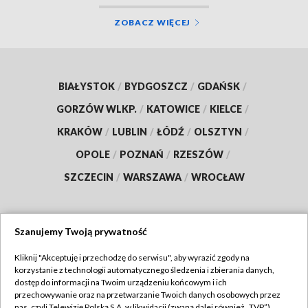
ZOBACZ WIĘCEJ
BIAŁYSTOK
/
BYDGOSZCZ
/
GDAŃSK
/
GORZÓW WLKP.
/
KATOWICE
/
KIELCE
/
KRAKÓW
/
LUBLIN
/
ŁÓDŹ
/
OLSZTYN
/
OPOLE
/
POZNAŃ
/
RZESZÓW
/
SZCZECIN
/
WARSZAWA
/
WROCŁAW
Szanujemy Twoją prywatność
Dołącz do nas:
Kliknij "Akceptuję i przechodzę do serwisu", aby wyrazić zgody na
korzystanie z technologii automatycznego śledzenia i zbierania danych,
TVP
dostęp do informacji na Twoim urządzeniu końcowym i ich
Abonament TVP
przechowywanie oraz na przetwarzanie Twoich danych osobowych przez
Regulamin TVP
nas, czyli Telewizję Polską S.A. w likwidacji (zwaną dalej również „TVP”),