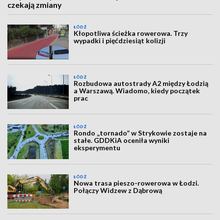
czekają zmiany
ŁÓDŹ
Kłopotliwa ścieżka rowerowa. Trzy
wypadki i pięćdziesiąt kolizji
ŁÓDŹ
Rozbudowa autostrady A2 między Łodzią
a Warszawą. Wiadomo, kiedy początek
prac
ŁÓDŹ
Rondo „tornado” w Strykowie zostaje na
stałe. GDDKiA oceniła wyniki
eksperymentu
ŁÓDŹ
Nowa trasa pieszo-rowerowa w Łodzi.
Połączy Widzew z Dąbrową