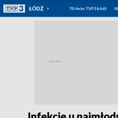
POWRÓT DO
ŁÓDŹ
70-lecie TVP3 Łódź
A
TVP REGIONY
Infekcje u najmłod