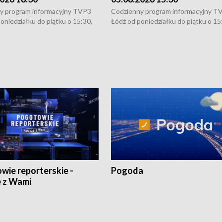
y program informacyjny TVP3
Codzienny program informacyjny T
oniedziałku do piątku o 15:30,
Łódź od poniedziałku do piątku o 15
:30 i 21:30. W weekendy o
16:30, 18:30 i 21:30. W weekendy o
1:30.
18:30 i 21:30.
wie reporterskie -
Pogoda
 z Wami