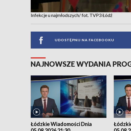
Infekcje u najmłodszych/ fot. TVP3 Łódź
UDOSTĘPNIJ NA FACEBOOKU
NAJNOWSZE WYDANIA PR
Łódzkie Wiadomości Dnia
Łódzki
05.08.2026 21:30
05.08.2