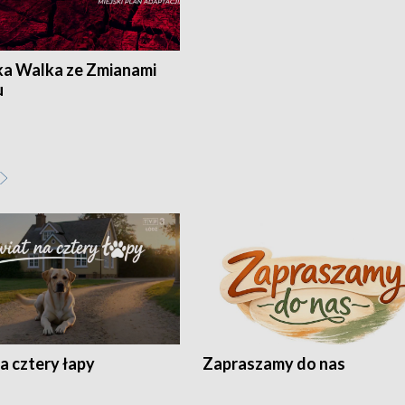
ka Walka ze Zmianami
u
a cztery łapy
Zapraszamy do nas