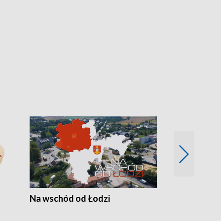
Na wschód od Łodzi
Zimowe szal
Polski