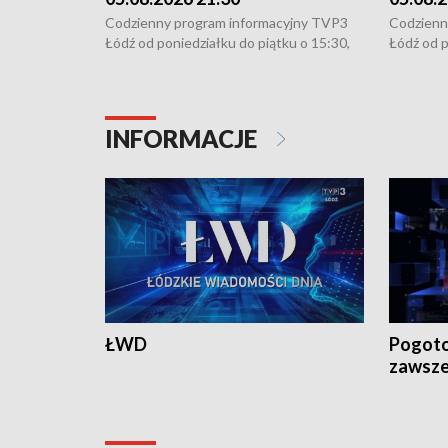
Codzienny program informacyjny TVP3
Codzienn
Łódź od poniedziałku do piątku o 15:30,
Łódź od p
16:30, 18:30 i 21:30. W weekendy o
16:30, 18
18:30 i 21:30.
18:30 i 2
INFORMACJE
ŁWD
Pogoto
zawsze