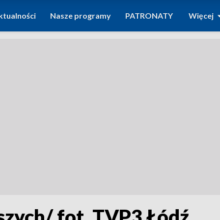
ktualności
Nasze programy
PATRONATY
Więcej
szych/ fot. TVP3 Łódź