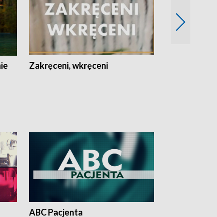
nie
Zakręceni, wkręceni
Skarby Łodzi
ABC Pacjenta