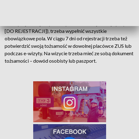
Metody te pozwalają również na potwierdzenie tożsamości,
dlatego skorzystanie z nich nie wymaga wizyty w ZUS.
5) Przy rejestracji za pomocą formularza rejestracji (przycisk
[DO REJESTRACJI]), trzeba wypełnić wszystkie
obowiązkowe pola. W ciągu 7 dni od rejestracji trzeba też
potwierdzić swoją tożsamość w dowolnej placówce ZUS lub
podczas e-wizyty. Na wizycie trzeba mieć ze sobą dokument
tożsamości – dowód osobisty lub paszport.