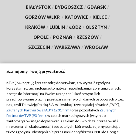
BIAŁYSTOK
/
BYDGOSZCZ
/
GDAŃSK
/
GORZÓW WLKP.
/
KATOWICE
/
KIELCE
/
KRAKÓW
/
LUBLIN
/
ŁÓDŹ
/
OLSZTYN
/
OPOLE
/
POZNAŃ
/
RZESZÓW
/
SZCZECIN
/
WARSZAWA
/
WROCŁAW
Szanujemy Twoją prywatność
Dołącz do nas:
Kliknij "Akceptuję i przechodzę do serwisu", aby wyrazić zgody na
korzystanie z technologii automatycznego śledzenia i zbierania danych,
TVP
dostęp do informacji na Twoim urządzeniu końcowym i ich
Abonament TVP
przechowywanie oraz na przetwarzanie Twoich danych osobowych przez
Regulamin TVP
nas, czyli Telewizję Polską S.A. w likwidacji (zwaną dalej również „TVP”),
Emisja w TVP
Zaufanych Partnerów z IAB* (1201 firm)
oraz pozostałych
Zaufanych
Polityka prywatności
Partnerów TVP (93 firm)
, w celach marketingowych (w tym do
Centrum informacji TVP
Moje zgody
zautomatyzowanego dopasowania reklam do Twoich zainteresowań i
mierzenia ich skuteczności) i pozostałych, które wskazujemy poniżej, a
Naziemna Telewizja Cyfrowa
Pomoc
także zgody na udostępnianie przez nas identyfikatora PPID do Google.