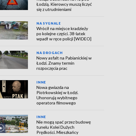
Łodzią. Kierowcy muszą liczyć
się z utrudnieniami
NA SYGNALE
Wrócił na miejsce kradzieży
po kolejne części. 38-latek
wpadł w ręce policji [WIDEO]
NA DROGACH
Nowy asfalt na Pabianickiej w
Łodzi. Znamy termin
rozpoczęcia prac
INNE
Nowa gwiazda na
Piotrkowskiej w Łodzi.
Uhonorują wybitnego
operatora filmowego
INNE
Nie mogą spać przez budowę
tunelu Kolei Dużych
Prędkości. Mieszkańcy