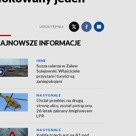
UDOSTĘPNIJ:
AJNOWSZE INFORMACJE
INNE
Susza uderza w Zalew
Sulejowski. Właściciele
przystani i turyści są
zaniepokojeni
NA SYGNALE
Chciał przebiec na drugą
stronę ulicy, został potrącony.
26-latek zabrany śmigłowcem
LPR
NA SYGNALE
Kolizja trzech aut na A1 pod