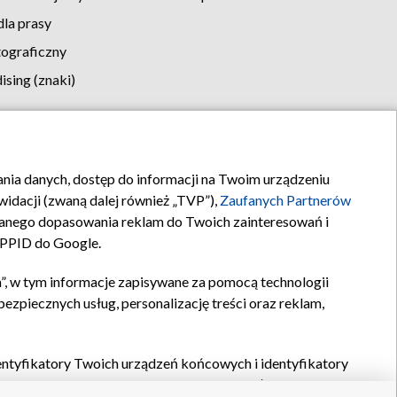
la prasy
tograficzny
sing (znaki)
klamy
Kontakt
rania danych, dostęp do informacji na Twoim urządzeniu
idacji (zwaną dalej również „TVP”),
Zaufanych Partnerów
anego dopasowania reklam do Twoich zainteresowań i
a PPID do Google.
”, w tym informacje zapisywane za pomocą technologii
zpiecznych usług, personalizację treści oraz reklam,
identyfikatory Twoich urządzeń końcowych i identyfikatory
P,
Zaufanych Partnerów z IAB
oraz pozostałych
Zaufanych