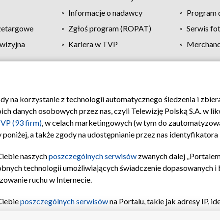
Informacje o nadawcy
Program d
zetargowe
Zgłoś program (ROPAT)
Serwis fo
wizyjna
Kariera w TVP
Merchandi
Polityka prywatności
Moje zgody
Pomoc
Biuro re
ody na korzystanie z technologii automatycznego śledzenia i zbie
 danych osobowych przez nas, czyli Telewizję Polską S.A. w likw
VP (93 firm)
, w celach marketingowych (w tym do zautomatyzow
 poniżej, a także zgody na udostępnianie przez nas identyfikator
Ciebie naszych
poszczególnych serwisów
zwanych dalej „Portalem
obnych technologii umożliwiających świadczenie dopasowanych i be
zowanie ruchu w Internecie.
Ciebie
poszczególnych serwisów
na Portalu, takie jak adresy IP, 
sach Portalu czy historia odwiedzin będą przetwarzane przez TV