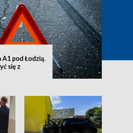
a A1 pod Łodzią.
ć się z