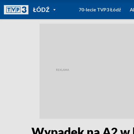
POWRÓT DO
ŁÓDŹ
70-lecie TVP3 Łódź
A
TVP REGIONY
Wypadek na A2 w 