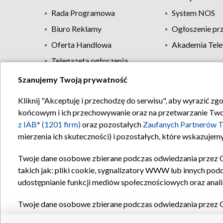
Rada Programowa
System NOS
Biuro Reklamy
Ogłoszenie pr
Oferta Handlowa
Akademia Tele
Telegazeta ogłoszenia
Szanujemy Twoją prywatność
Regulamin TVP
Kliknij "Akceptuję i przechodzę do serwisu", aby wyrazić zg
końcowym i ich przechowywanie oraz na przetwarzanie Twoich
z IAB* (1201 firm)
oraz pozostałych
Zaufanych Partnerów T
mierzenia ich skuteczności) i pozostałych, które wskazujemy
Twoje dane osobowe zbierane podczas odwiedzania przez 
takich jak: pliki cookie, sygnalizatory WWW lub innych pod
udostępnianie funkcji mediów społecznościowych oraz anali
Twoje dane osobowe zbierane podczas odwiedzania przez 
plików cookie, informacje o Twoich wyszukiwaniach w serwi