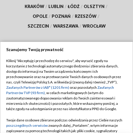
KRAKÓW
/
LUBLIN
/
ŁÓDŹ
/
OLSZTYN
/
OPOLE
/
POZNAŃ
/
RZESZÓW
/
SZCZECIN
/
WARSZAWA
/
WROCŁAW
Szanujemy Twoją prywatność
Dołącz do nas:
Kliknij "Akceptuję i przechodzę do serwisu", aby wyrazić zgody na
korzystanie z technologii automatycznego śledzenia i zbierania danych,
TVP
dostęp do informacji na Twoim urządzeniu końcowym i ich
Abonament TVP
przechowywanie oraz na przetwarzanie Twoich danych osobowych przez
Regulamin TVP
nas, czyli Telewizję Polską S.A. w likwidacji (zwaną dalej również „TVP”),
Emisja w TVP
Zaufanych Partnerów z IAB* (1201 firm)
oraz pozostałych
Zaufanych
Polityka prywatności
Partnerów TVP (93 firm)
, w celach marketingowych (w tym do
Centrum informacji TVP
Moje zgody
zautomatyzowanego dopasowania reklam do Twoich zainteresowań i
mierzenia ich skuteczności) i pozostałych, które wskazujemy poniżej, a
Naziemna Telewizja Cyfrowa
Pomoc
także zgody na udostępnianie przez nas identyfikatora PPID do Google.
Sklep TVP
Biuro reklamy
Twoje dane osobowe zbierane podczas odwiedzania przez Ciebie naszych
Rada Programowa
poszczególnych serwisów
zwanych dalej „Portalem”, w tym informacje
Kontakt
zapisywane za pomocą technologii takich jak: pliki cookie, sygnalizatory