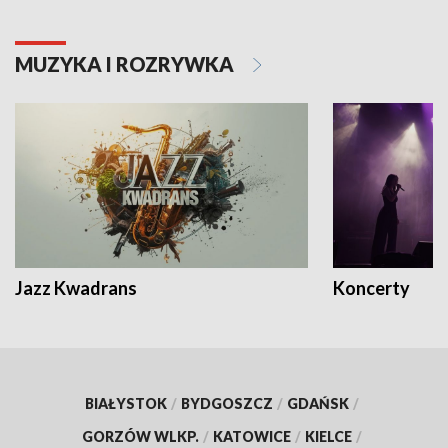
MUZYKA I ROZRYWKA
Jazz Kwadrans
Koncerty
BIAŁYSTOK
/
BYDGOSZCZ
/
GDAŃSK
/
GORZÓW WLKP.
/
KATOWICE
/
KIELCE
/