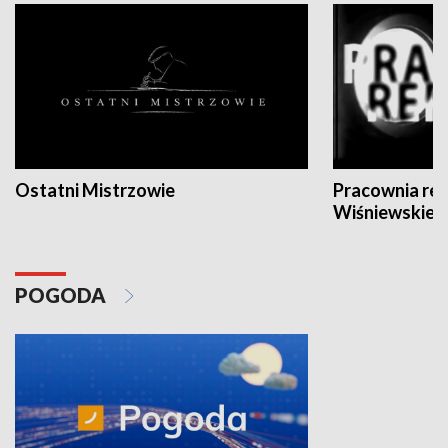
Ostatni Mistrzowie
Pracownia re
Wiśniewskieg
POGODA