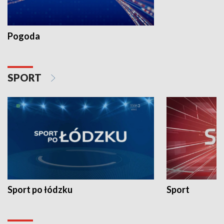
Pogoda
SPORT
Sport po łódzku
Sport