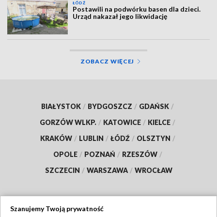
ŁÓDŹ
Postawili na podwórku basen dla dzieci.
Urząd nakazał jego likwidację
ZOBACZ WIĘCEJ
BIAŁYSTOK
/
BYDGOSZCZ
/
GDAŃSK
/
GORZÓW WLKP.
/
KATOWICE
/
KIELCE
/
KRAKÓW
/
LUBLIN
/
ŁÓDŹ
/
OLSZTYN
/
OPOLE
/
POZNAŃ
/
RZESZÓW
/
SZCZECIN
/
WARSZAWA
/
WROCŁAW
Szanujemy Twoją prywatność
Dołącz do nas: