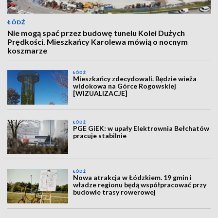
ŁÓDŹ
Nie mogą spać przez budowę tunelu Kolei Dużych
Prędkości. Mieszkańcy Karolewa mówią o nocnym
koszmarze
ŁÓDŹ
Mieszkańcy zdecydowali. Będzie wieża
widokowa na Górce Rogowskiej
[WIZUALIZACJE]
ŁÓDŹ
PGE GiEK: w upały Elektrownia Bełchatów
pracuje stabilnie
ŁÓDŹ
Nowa atrakcja w Łódzkiem. 19 gmin i
władze regionu będą współpracować przy
budowie trasy rowerowej