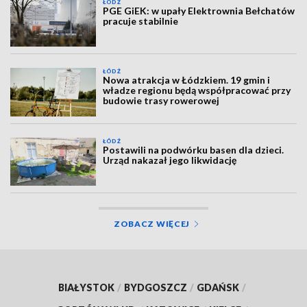
ŁÓDŹ
PGE GiEK: w upały Elektrownia Bełchatów
pracuje stabilnie
ŁÓDŹ
Nowa atrakcja w Łódzkiem. 19 gmin i
władze regionu będą współpracować przy
budowie trasy rowerowej
ŁÓDŹ
Postawili na podwórku basen dla dzieci.
Urząd nakazał jego likwidację
ZOBACZ WIĘCEJ
BIAŁYSTOK
/
BYDGOSZCZ
/
GDAŃSK
/