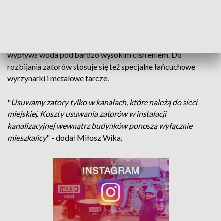
czyszczenia kanałów i rozbijania powstających w nich
zatorów.
Miejskie kanały udrażnia się wodą pod wysokim
ciśnieniem. W tym celu pod ziemię wprowadza się 150-
metrowym wężem specjalną metalową dyszę, z której
wypływa woda pod bardzo wysokim ciśnieniem. Do
rozbijania zatorów stosuje się też specjalne łańcuchowe
wyrzynarki i metalowe tarcze.
"
Usuwamy zatory tylko w kanałach, które należą do sieci
miejskiej. Koszty usuwania zatorów w instalacji
kanalizacyjnej wewnątrz budynków ponoszą wyłącznie
mieszkańcy
" - dodał Miłosz Wika.