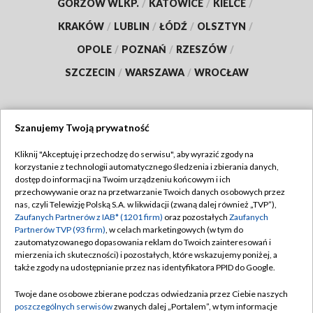
GORZÓW WLKP.
/
KATOWICE
/
KIELCE
/
KRAKÓW
/
LUBLIN
/
ŁÓDŹ
/
OLSZTYN
/
OPOLE
/
POZNAŃ
/
RZESZÓW
/
SZCZECIN
/
WARSZAWA
/
WROCŁAW
Szanujemy Twoją prywatność
Dołącz do nas:
Kliknij "Akceptuję i przechodzę do serwisu", aby wyrazić zgody na
korzystanie z technologii automatycznego śledzenia i zbierania danych,
TVP
dostęp do informacji na Twoim urządzeniu końcowym i ich
Abonament TVP
przechowywanie oraz na przetwarzanie Twoich danych osobowych przez
Regulamin TVP
nas, czyli Telewizję Polską S.A. w likwidacji (zwaną dalej również „TVP”),
Emisja w TVP
Zaufanych Partnerów z IAB* (1201 firm)
oraz pozostałych
Zaufanych
Polityka prywatności
Partnerów TVP (93 firm)
, w celach marketingowych (w tym do
Centrum informacji TVP
Moje zgody
zautomatyzowanego dopasowania reklam do Twoich zainteresowań i
mierzenia ich skuteczności) i pozostałych, które wskazujemy poniżej, a
Naziemna Telewizja Cyfrowa
Pomoc
także zgody na udostępnianie przez nas identyfikatora PPID do Google.
Sklep TVP
Biuro reklamy
Twoje dane osobowe zbierane podczas odwiedzania przez Ciebie naszych
Rada Programowa
poszczególnych serwisów
zwanych dalej „Portalem”, w tym informacje
Kontakt