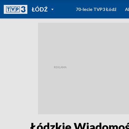
POWRÓT DO
ŁÓDŹ
70-lecie TVP3 Łódź
A
TVP REGIONY
Łódzkie Wiadomośc