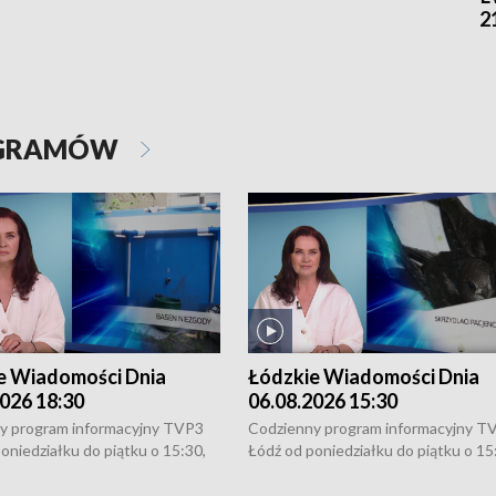
2
OGRAMÓW
e Wiadomości Dnia
Łódzkie Wiadomości Dnia
026 18:30
06.08.2026 15:30
y program informacyjny TVP3
Codzienny program informacyjny T
oniedziałku do piątku o 15:30,
Łódź od poniedziałku do piątku o 15
:30 i 21:30. W weekendy o
16:30, 18:30 i 21:30. W weekendy o
1:30.
18:30 i 21:30.