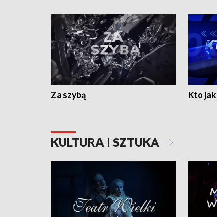
Za szybą
Kto jak 
KULTURA I SZTUKA