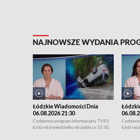
NAJNOWSZE WYDANIA PR
Łódzkie Wiadomości Dnia
Łódzki
06.08.2026 21:30
06.08.2
Codzienny program informacyjny TVP3
Codzienn
Łódź od poniedziałku do piątku o 15:30,
Łódź od p
16:30, 18:30 i 21:30. W weekendy o
16:30, 18
18:30 i 21:30.
18:30 i 2