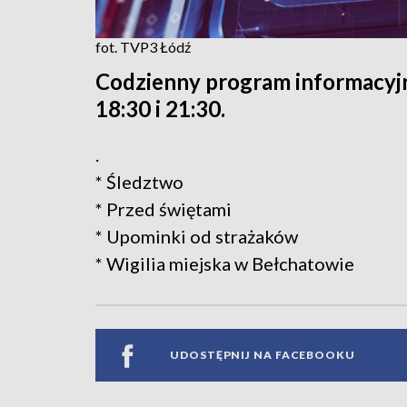
fot. TVP3 Łódź
Codzienny program informacyjn
18:30 i 21:30.
.
* Śledztwo
* Przed świętami
* Upominki od strażaków
* Wigilia miejska w Bełchatowie
UDOSTĘPNIJ NA FACEBOOKU