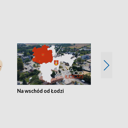
Na wschód od Łodzi
Zimowe szal
Polski