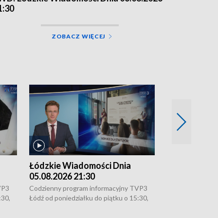
1:30
ZOBACZ WIĘCEJ
Łódzkie Wiadomości Dnia
Łódzkie Wia
05.08.2026 21:30
05.08.2026 1
VP3
Codzienny program informacyjny TVP3
Codzienny progr
:30,
Łódź od poniedziałku do piątku o 15:30,
Łódź od poniedzi
16:30, 18:30 i 21:30. W weekendy o
16:30, 18:30 i 2
18:30 i 21:30.
18:30 i 21:30.