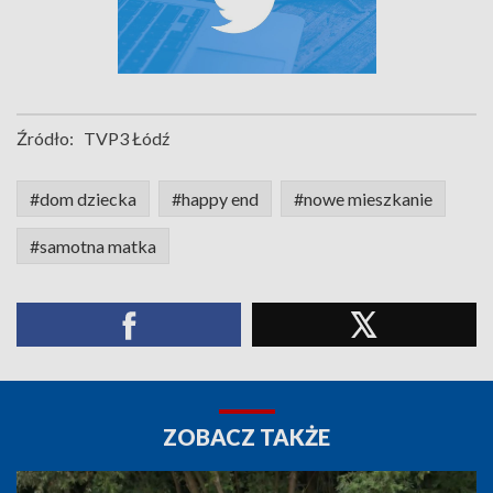
Źródło:
TVP3 Łódź
#dom dziecka
#happy end
#nowe mieszkanie
#samotna matka
ZOBACZ TAKŻE