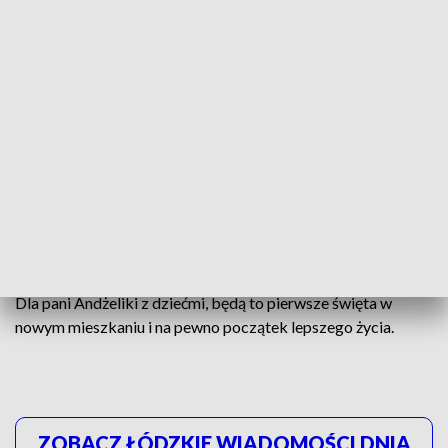
Przed Panią Andżeliką umeblowanie i wyposażenie nowego
lokum.
Myślę, że na pewno meble kuchenne
byłyby nam bardzo potrzebne.
Podstawowe rzeczy do życia, przede
wszystkim normalnego życia, żeby jakoś
funkcjonować w tym domu
- powiedziała Andżelika Ziółkowska.
Dla pani Andżeliki z dziećmi, będą to pierwsze święta w
nowym mieszkaniu i na pewno początek lepszego życia.
ZOBACZ ŁÓDZKIE WIADOMOŚCI DNIA