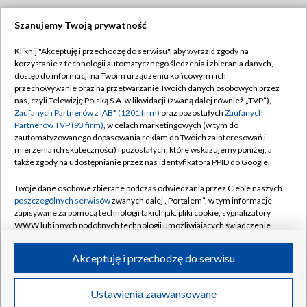
Szanujemy Twoją prywatność
Dołącz do nas:
Kliknij "Akceptuję i przechodzę do serwisu", aby wyrazić zgody na
korzystanie z technologii automatycznego śledzenia i zbierania danych,
TVP
dostęp do informacji na Twoim urządzeniu końcowym i ich
Abonament TVP
przechowywanie oraz na przetwarzanie Twoich danych osobowych przez
Regulamin TVP
nas, czyli Telewizję Polską S.A. w likwidacji (zwaną dalej również „TVP”),
Emisja w TVP
Polityka prywatności
Zaufanych Partnerów z IAB* (1201 firm)
oraz pozostałych
Zaufanych
Partnerów TVP (93 firm)
, w celach marketingowych (w tym do
Centrum informacji TVP
Moje zgody
zautomatyzowanego dopasowania reklam do Twoich zainteresowań i
mierzenia ich skuteczności) i pozostałych, które wskazujemy poniżej, a
Naziemna Telewizja Cyfrowa
Pomoc
także zgody na udostępnianie przez nas identyfikatora PPID do Google.
Sklep TVP
Biuro reklamy
Twoje dane osobowe zbierane podczas odwiedzania przez Ciebie naszych
Rada Programowa
Kontakt
poszczególnych serwisów
zwanych dalej „Portalem”, w tym informacje
zapisywane za pomocą technologii takich jak: pliki cookie, sygnalizatory
System NOS
WWW lub innych podobnych technologii umożliwiających świadczenie
dopasowanych i bezpiecznych usług, personalizację treści oraz reklam,
Informacje o nadawcy
Kanały
udostępnianie funkcji mediów społecznościowych oraz analizowanie
Akceptuję i przechodzę do serwisu
ruchu w Internecie.
Program dla prasy
©2026 Telewizja Polska S.A. w likwidacji
Biuro Reklamy
Twoje dane osobowe zbierane podczas odwiedzania przez Ciebie
Ustawienia zaawansowane
poszczególnych serwisów
na Portalu, takie jak adresy IP, identyfikatory