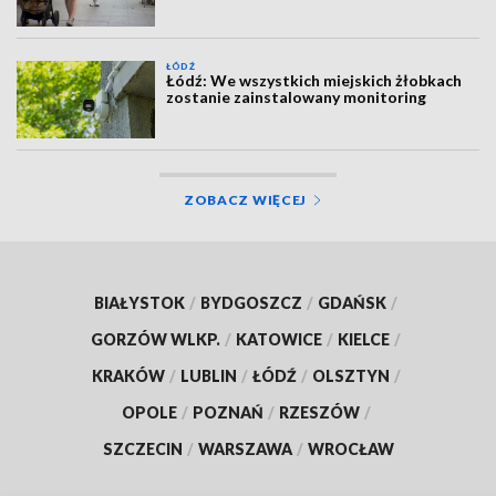
ŁÓDŹ
Łódź: We wszystkich miejskich żłobkach
zostanie zainstalowany monitoring
ZOBACZ WIĘCEJ
BIAŁYSTOK
/
BYDGOSZCZ
/
GDAŃSK
/
GORZÓW WLKP.
/
KATOWICE
/
KIELCE
/
KRAKÓW
/
LUBLIN
/
ŁÓDŹ
/
OLSZTYN
/
OPOLE
/
POZNAŃ
/
RZESZÓW
/
SZCZECIN
/
WARSZAWA
/
WROCŁAW