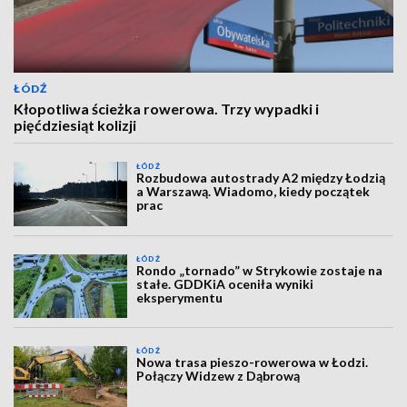
ŁÓDŹ
Kłopotliwa ścieżka rowerowa. Trzy wypadki i
pięćdziesiąt kolizji
ŁÓDŹ
Rozbudowa autostrady A2 między Łodzią
a Warszawą. Wiadomo, kiedy początek
prac
ŁÓDŹ
Rondo „tornado” w Strykowie zostaje na
stałe. GDDKiA oceniła wyniki
eksperymentu
ŁÓDŹ
Nowa trasa pieszo-rowerowa w Łodzi.
Połączy Widzew z Dąbrową