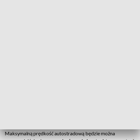
oznakowania docelowego.
We wtorek GDDKiA ogłosiła, że prace związane z
usunięciem tymczasowego oznakowania poziomego
właśnie
się zaczęły
i do jutra
powinny się zakończyć
.
Nie będzie to jednak równoznaczne z
wprowadzeniem maksymalnej prędkości,
jaka obowiązuje na autostradzie, czyli 140
km/h. W dalszym ciągu będziemy się
bowiem poruszali po placu budowy i do jej
zakończenia będzie tam obowiązywało
ograniczenie do 100 km/h
- dodał Maciej Zalewski.
Maksymalną prędkość autostradową będzie można