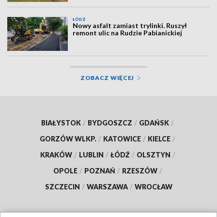
ŁÓDŹ
Nowy asfalt zamiast trylinki. Ruszył
remont ulic na Rudzie Pabianickiej
ZOBACZ WIĘCEJ
BIAŁYSTOK
/
BYDGOSZCZ
/
GDAŃSK
/
GORZÓW WLKP.
/
KATOWICE
/
KIELCE
/
KRAKÓW
/
LUBLIN
/
ŁÓDŹ
/
OLSZTYN
/
OPOLE
/
POZNAŃ
/
RZESZÓW
/
SZCZECIN
/
WARSZAWA
/
WROCŁAW