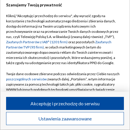
Szanujemy Twoją prywatność
Dołącz do nas:
Kliknij "Akceptuję i przechodzę do serwisu", aby wyrazić zgody na
korzystanie z technologii automatycznego śledzenia i zbierania danych,
TVP
dostęp do informacji na Twoim urządzeniu końcowym i ich
Abonament TVP
przechowywanie oraz na przetwarzanie Twoich danych osobowych przez
Regulamin TVP
nas, czyli Telewizję Polską S.A. w likwidacji (zwaną dalej również „TVP”),
Emisja w TVP
Zaufanych Partnerów z IAB* (1201 firm)
oraz pozostałych
Zaufanych
Polityka prywatności
Partnerów TVP (93 firm)
, w celach marketingowych (w tym do
Centrum informacji TVP
Moje zgody
zautomatyzowanego dopasowania reklam do Twoich zainteresowań i
mierzenia ich skuteczności) i pozostałych, które wskazujemy poniżej, a
Naziemna Telewizja Cyfrowa
Pomoc
także zgody na udostępnianie przez nas identyfikatora PPID do Google.
Sklep TVP
Biuro reklamy
Twoje dane osobowe zbierane podczas odwiedzania przez Ciebie naszych
Rada Programowa
poszczególnych serwisów
zwanych dalej „Portalem”, w tym informacje
Kontakt
zapisywane za pomocą technologii takich jak: pliki cookie, sygnalizatory
System NOS
WWW lub innych podobnych technologii umożliwiających świadczenie
dopasowanych i bezpiecznych usług, personalizację treści oraz reklam,
Informacje o nadawcy
Kanały
udostępnianie funkcji mediów społecznościowych oraz analizowanie
Akceptuję i przechodzę do serwisu
ruchu w Internecie.
Program dla prasy
©2026 Telewizja Polska S.A. w likwidacji
Biuro Reklamy
Twoje dane osobowe zbierane podczas odwiedzania przez Ciebie
Ustawienia zaawansowane
poszczególnych serwisów
na Portalu, takie jak adresy IP, identyfikatory
Ogłoszenie przetargowe
Twoich urządzeń końcowych i identyfikatory plików cookie, informacje o