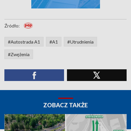
Źródło:
#Autostrada A1
#A1
#Utrudnienia
#Zwężenia
ZOBACZ TAKŻE