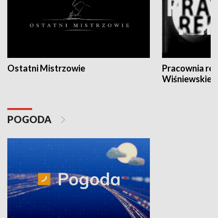
Ostatni Mistrzowie
Pracownia re
Wiśniewskieg
POGODA