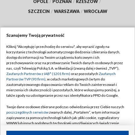
OPOLE
/
POZNAŃ
/
RZESZÓW
/
SZCZECIN
/
WARSZAWA
/
WROCŁAW
Szanujemy Twoją prywatność
Dołącz do nas:
Kliknij "Akceptuję i przechodzę do serwisu", aby wyrazić zgody na
korzystanie z technologii automatycznego śledzenia i zbierania danych,
TVP
dostęp do informacji na Twoim urządzeniu końcowym i ich
Abonament TVP
przechowywanie oraz na przetwarzanie Twoich danych osobowych przez
Regulamin TVP
nas, czyli Telewizję Polską S.A. w likwidacji (zwaną dalej również „TVP”),
Emisja w TVP
Zaufanych Partnerów z IAB* (1201 firm)
oraz pozostałych
Zaufanych
Polityka prywatności
Partnerów TVP (93 firm)
, w celach marketingowych (w tym do
Centrum informacji TVP
Moje zgody
zautomatyzowanego dopasowania reklam do Twoich zainteresowań i
mierzenia ich skuteczności) i pozostałych, które wskazujemy poniżej, a
Naziemna Telewizja Cyfrowa
Pomoc
także zgody na udostępnianie przez nas identyfikatora PPID do Google.
Sklep TVP
Biuro reklamy
Twoje dane osobowe zbierane podczas odwiedzania przez Ciebie naszych
Rada Programowa
poszczególnych serwisów
zwanych dalej „Portalem”, w tym informacje
Kontakt
zapisywane za pomocą technologii takich jak: pliki cookie, sygnalizatory
System NOS
WWW lub innych podobnych technologii umożliwiających świadczenie
dopasowanych i bezpiecznych usług, personalizację treści oraz reklam,
Informacje o nadawcy
Kanały
udostępnianie funkcji mediów społecznościowych oraz analizowanie