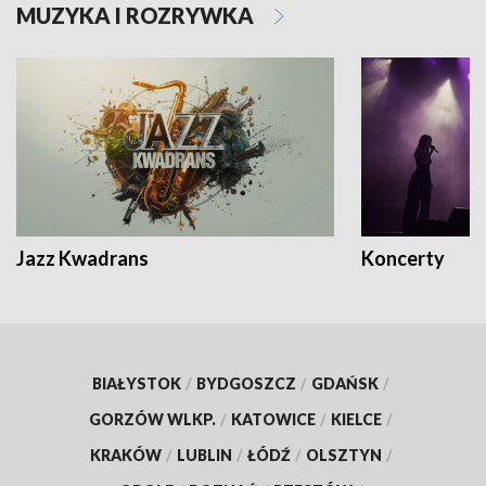
MUZYKA I ROZRYWKA
Jazz Kwadrans
Koncerty
BIAŁYSTOK
/
BYDGOSZCZ
/
GDAŃSK
/
GORZÓW WLKP.
/
KATOWICE
/
KIELCE
/
KRAKÓW
/
LUBLIN
/
ŁÓDŹ
/
OLSZTYN
/