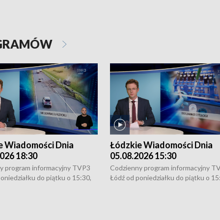
OGRAMÓW
e Wiadomości Dnia
Łódzkie Wiadomości Dnia
026 18:30
05.08.2026 15:30
y program informacyjny TVP3
Codzienny program informacyjny T
oniedziałku do piątku o 15:30,
Łódź od poniedziałku do piątku o 15
:30 i 21:30. W weekendy o
16:30, 18:30 i 21:30. W weekendy o
1:30.
18:30 i 21:30.