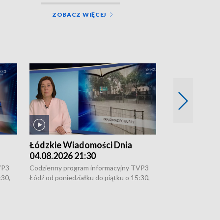
ZOBACZ WIĘCEJ
Łódzkie Wiadomości Dnia
Łódzkie Wia
04.08.2026 21:30
04.08.2026 1
VP3
Codzienny program informacyjny TVP3
Codzienny progr
:30,
Łódź od poniedziałku do piątku o 15:30,
Łódź od poniedzi
16:30, 18:30 i 21:30. W weekendy o
16:30, 18:30 i 2
18:30 i 21:30.
18:30 i 21:30.