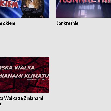
m okiem
Konkretnie
ka Walka ze Zmianami
u