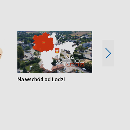
Na wschód od Łodzi
Zimowe szal
Polski