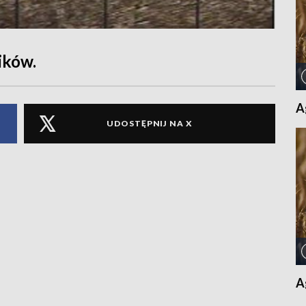
ików.
A
UDOSTĘPNIJ NA X
A