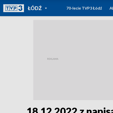
POWRÓT DO
ŁÓDŹ
70-lecie TVP3 Łódź
A
TVP REGIONY
18.12.2022 z napis