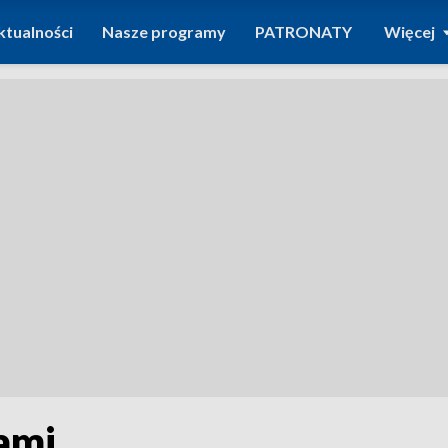
ktualności
Nasze programy
PATRONATY
Więcej
ami