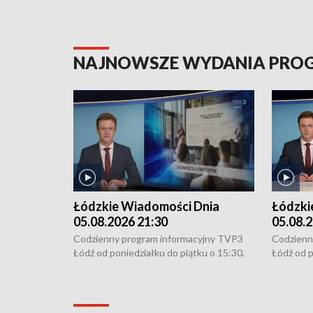
NAJNOWSZE WYDANIA PR
Łódzkie Wiadomości Dnia
Łódzki
05.08.2026 21:30
05.08.2
Codzienny program informacyjny TVP3
Codzienn
Łódź od poniedziałku do piątku o 15:30,
Łódź od p
16:30, 18:30 i 21:30. W weekendy o
16:30, 18
18:30 i 21:30.
18:30 i 2