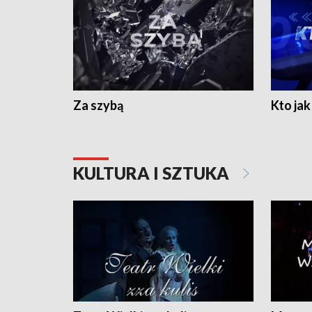
Za szybą
Kto jak 
KULTURA I SZTUKA