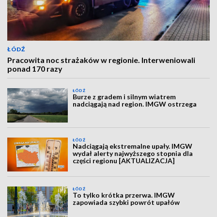
ŁÓDŹ
Pracowita noc strażaków w regionie. Interweniowali
ponad 170 razy
ŁÓDŹ
Burze z gradem i silnym wiatrem
nadciągają nad region. IMGW ostrzega
ŁÓDŹ
Nadciągają ekstremalne upały. IMGW
wydał alerty najwyższego stopnia dla
części regionu [AKTUALIZACJA]
ŁÓDŹ
To tylko krótka przerwa. IMGW
zapowiada szybki powrót upałów