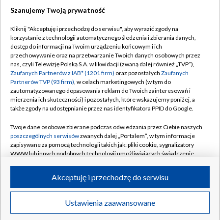
Szanujemy Twoją prywatność
Dołącz do nas:
Kliknij "Akceptuję i przechodzę do serwisu", aby wyrazić zgody na
korzystanie z technologii automatycznego śledzenia i zbierania danych,
TVP
dostęp do informacji na Twoim urządzeniu końcowym i ich
Abonament TVP
przechowywanie oraz na przetwarzanie Twoich danych osobowych przez
Regulamin TVP
nas, czyli Telewizję Polską S.A. w likwidacji (zwaną dalej również „TVP”),
Emisja w TVP
Zaufanych Partnerów z IAB* (1201 firm)
oraz pozostałych
Zaufanych
Polityka prywatności
Partnerów TVP (93 firm)
, w celach marketingowych (w tym do
Centrum informacji TVP
Moje zgody
zautomatyzowanego dopasowania reklam do Twoich zainteresowań i
mierzenia ich skuteczności) i pozostałych, które wskazujemy poniżej, a
Naziemna Telewizja Cyfrowa
Pomoc
także zgody na udostępnianie przez nas identyfikatora PPID do Google.
Sklep TVP
Biuro reklamy
Twoje dane osobowe zbierane podczas odwiedzania przez Ciebie naszych
Rada Programowa
poszczególnych serwisów
zwanych dalej „Portalem”, w tym informacje
Kontakt
zapisywane za pomocą technologii takich jak: pliki cookie, sygnalizatory
System NOS
WWW lub innych podobnych technologii umożliwiających świadczenie
dopasowanych i bezpiecznych usług, personalizację treści oraz reklam,
Informacje o nadawcy
Kanały
udostępnianie funkcji mediów społecznościowych oraz analizowanie
Akceptuję i przechodzę do serwisu
ruchu w Internecie.
Program dla prasy
©2026 Telewizja Polska S.A. w likwidacji
Biuro Reklamy
Twoje dane osobowe zbierane podczas odwiedzania przez Ciebie
Ustawienia zaawansowane
poszczególnych serwisów
na Portalu, takie jak adresy IP, identyfikatory
Ogłoszenie przetargowe
Twoich urządzeń końcowych i identyfikatory plików cookie, informacje o