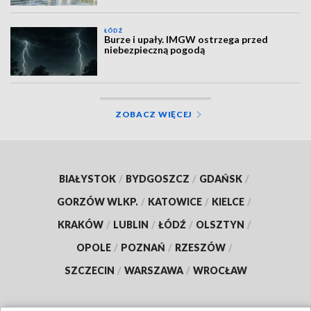
ŁÓDŹ
Burze i upały. IMGW ostrzega przed
niebezpieczną pogodą
ZOBACZ WIĘCEJ
BIAŁYSTOK
/
BYDGOSZCZ
/
GDAŃSK
/
GORZÓW WLKP.
/
KATOWICE
/
KIELCE
/
KRAKÓW
/
LUBLIN
/
ŁÓDŹ
/
OLSZTYN
/
OPOLE
/
POZNAŃ
/
RZESZÓW
/
SZCZECIN
/
WARSZAWA
/
WROCŁAW