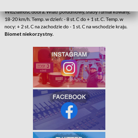
łódzkim pogodnie, zachmurzenie małe, bez opadów.
Widzialność dobra. Wiatr południowy, słaby i umiarkowany,
18-20 km/h. Temp. w dzień: - 8 st. C do + 1 st. C. Temp. w
nocy: + 2 st. C na zachodzie do - 1 st. C na wschodzie kraju.
Biomet niekorzystny.