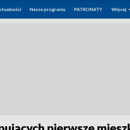
ktualności
Nasze programy
PATRONATY
Więcej
pujących pierwsze miesz