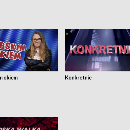
m okiem
Konkretnie