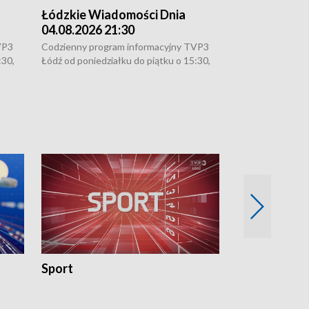
Łódzkie Wiadomości Dnia
Łódzkie Wia
04.08.2026 21:30
04.08.2026 1
VP3
Codzienny program informacyjny TVP3
Codzienny progr
:30,
Łódź od poniedziałku do piątku o 15:30,
Łódź od poniedzi
16:30, 18:30 i 21:30. W weekendy o
16:30, 18:30 i 2
18:30 i 21:30.
18:30 i 21:30.
Sport
Rozmowa Dn