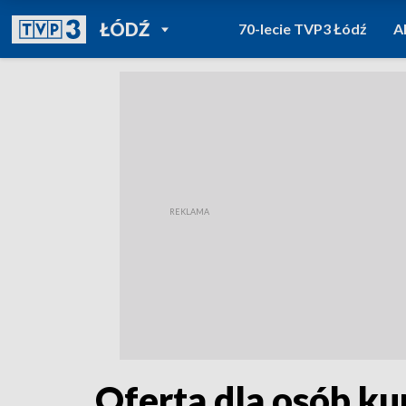
POWRÓT DO
ŁÓDŹ
70-lecie TVP3 Łódź
A
TVP REGIONY
Oferta dla osób ku