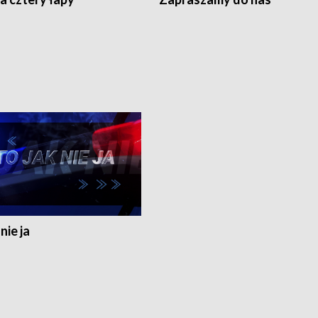
nie ja