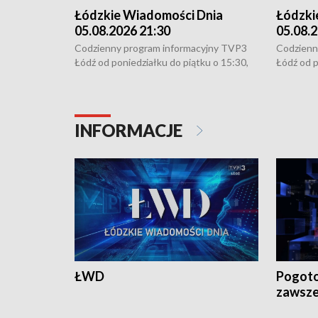
Łódzkie Wiadomości Dnia
Łódzki
05.08.2026 21:30
05.08.2
Codzienny program informacyjny TVP3
Codzienn
Łódź od poniedziałku do piątku o 15:30,
Łódź od p
16:30, 18:30 i 21:30. W weekendy o
16:30, 18
18:30 i 21:30.
18:30 i 2
INFORMACJE
ŁWD
Pogoto
zawsze