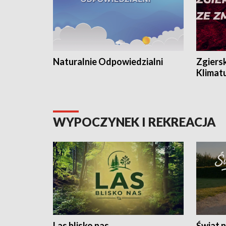
Naturalnie Odpowiedzialni
Zgiers
Klimat
WYPOCZYNEK I REKREACJA
Las blisko nas
Świat n