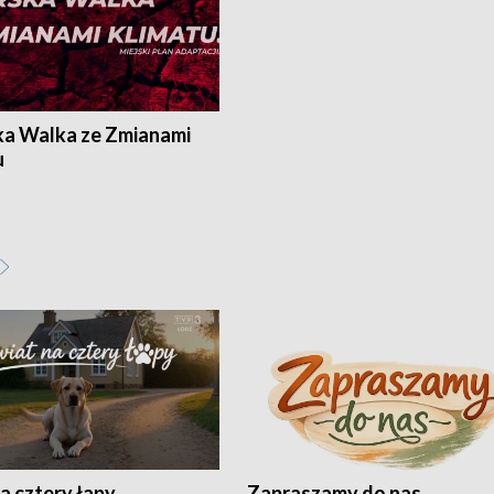
ka Walka ze Zmianami
u
a cztery łapy
Zapraszamy do nas