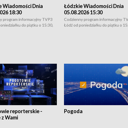
e Wiadomości Dnia
Łódzkie Wiadomości Dnia
026 18:30
05.08.2026 15:30
y program informacyjny TVP3
Codzienny program informacyjny T
oniedziałku do piątku o 15:30,
Łódź od poniedziałku do piątku o 15
:30 i 21:30. W weekendy o
16:30, 18:30 i 21:30. W weekendy o
1:30.
18:30 i 21:30.
wie reporterskie -
Pogoda
 z Wami