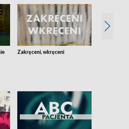
nie
Zakręceni, wkręceni
Skarby Łodzi