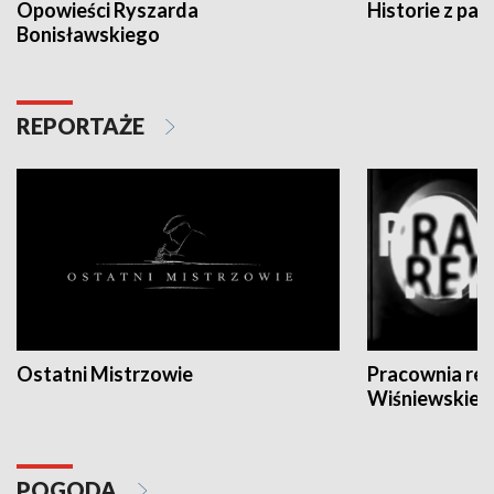
Opowieści Ryszarda
Historie z pas
Bonisławskiego
REPORTAŻE
Ostatni Mistrzowie
Pracownia re
Wiśniewskieg
POGODA