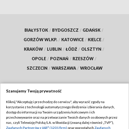
BIAŁYSTOK
/
BYDGOSZCZ
/
GDAŃSK
/
GORZÓW WLKP.
/
KATOWICE
/
KIELCE
/
KRAKÓW
/
LUBLIN
/
ŁÓDŹ
/
OLSZTYN
/
OPOLE
/
POZNAŃ
/
RZESZÓW
/
SZCZECIN
/
WARSZAWA
/
WROCŁAW
Szanujemy Twoją prywatność
Dołącz do nas:
Kliknij "Akceptuję i przechodzę do serwisu", aby wyrazić zgody na
korzystanie z technologii automatycznego śledzenia i zbierania danych,
TVP
dostęp do informacji na Twoim urządzeniu końcowym i ich
Abonament TVP
przechowywanie oraz na przetwarzanie Twoich danych osobowych przez
Regulamin TVP
nas, czyli Telewizję Polską S.A. w likwidacji (zwaną dalej również „TVP”),
Emisja w TVP
Zaufanych Partnerów z IAB* (1201 firm)
oraz pozostałych
Zaufanych
Polityka prywatności