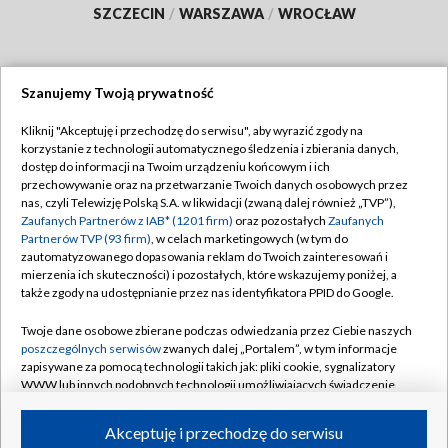
SZCZECIN
/
WARSZAWA
/
WROCŁAW
Szanujemy Twoją prywatność
Dołącz do nas:
Kliknij "Akceptuję i przechodzę do serwisu", aby wyrazić zgody na
korzystanie z technologii automatycznego śledzenia i zbierania danych,
TVP
dostęp do informacji na Twoim urządzeniu końcowym i ich
Abonament TVP
przechowywanie oraz na przetwarzanie Twoich danych osobowych przez
Regulamin TVP
nas, czyli Telewizję Polską S.A. w likwidacji (zwaną dalej również „TVP”),
Emisja w TVP
Zaufanych Partnerów z IAB* (1201 firm)
oraz pozostałych
Zaufanych
Polityka prywatności
Partnerów TVP (93 firm)
, w celach marketingowych (w tym do
Centrum informacji TVP
Moje zgody
zautomatyzowanego dopasowania reklam do Twoich zainteresowań i
mierzenia ich skuteczności) i pozostałych, które wskazujemy poniżej, a
Naziemna Telewizja Cyfrowa
Pomoc
także zgody na udostępnianie przez nas identyfikatora PPID do Google.
Sklep TVP
Biuro reklamy
Twoje dane osobowe zbierane podczas odwiedzania przez Ciebie naszych
Rada Programowa
poszczególnych serwisów
zwanych dalej „Portalem”, w tym informacje
Kontakt
zapisywane za pomocą technologii takich jak: pliki cookie, sygnalizatory
System NOS
WWW lub innych podobnych technologii umożliwiających świadczenie
dopasowanych i bezpiecznych usług, personalizację treści oraz reklam,
Informacje o nadawcy
Kanały
udostępnianie funkcji mediów społecznościowych oraz analizowanie
Akceptuję i przechodzę do serwisu
ruchu w Internecie.
Program dla prasy