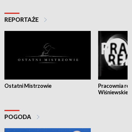
REPORTAŻE
Ostatni Mistrzowie
Pracownia re
Wiśniewskieg
POGODA