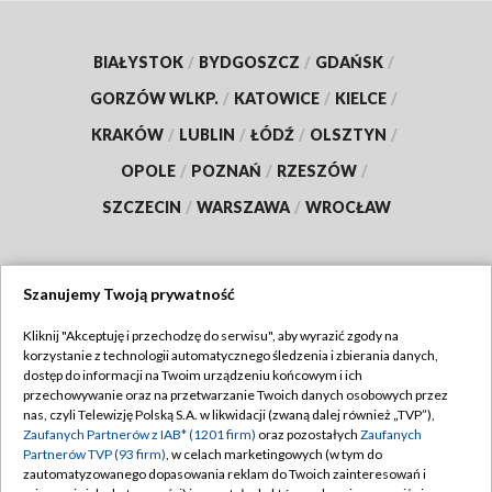
BIAŁYSTOK
/
BYDGOSZCZ
/
GDAŃSK
/
GORZÓW WLKP.
/
KATOWICE
/
KIELCE
/
KRAKÓW
/
LUBLIN
/
ŁÓDŹ
/
OLSZTYN
/
OPOLE
/
POZNAŃ
/
RZESZÓW
/
SZCZECIN
/
WARSZAWA
/
WROCŁAW
Szanujemy Twoją prywatność
Dołącz do nas:
Kliknij "Akceptuję i przechodzę do serwisu", aby wyrazić zgody na
korzystanie z technologii automatycznego śledzenia i zbierania danych,
TVP
dostęp do informacji na Twoim urządzeniu końcowym i ich
Abonament TVP
przechowywanie oraz na przetwarzanie Twoich danych osobowych przez
Regulamin TVP
nas, czyli Telewizję Polską S.A. w likwidacji (zwaną dalej również „TVP”),
Emisja w TVP
Zaufanych Partnerów z IAB* (1201 firm)
oraz pozostałych
Zaufanych
Polityka prywatności
Partnerów TVP (93 firm)
, w celach marketingowych (w tym do
Centrum informacji TVP
Moje zgody
zautomatyzowanego dopasowania reklam do Twoich zainteresowań i