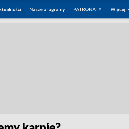
ktualności
Nasze programy
PATRONATY
Więcej
jemy karpie?