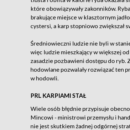
które obowiązywały zakonników. Ryba 
brakujące miejsce w klasztornym jadło
cystersi, a karp stopniowo zwiększał s
Średniowieczni ludzie nie byli w stani
więc ludzie mieszkający w większej odl
zasadzie pozbawieni dostępu do ryb. 
hodowlane pozwalały rozwiązać ten pr
w hodowli.
PRL KARPIAMI STAŁ
Wiele osób błędnie przypisuje obecnoś
Mincowi - ministrowi przemysłu i han
nie jest skutkiem żadnej odgórnej stra