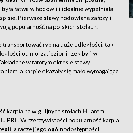
była łatwa w hodowli i idealnie wypełniała
spisie. Pierwsze stawy hodowlane założyli
woją popularność na polskich stołach.
e transportować ryb na duże odległości, tak
egłości od morza, jezior i rzek byli w
Zakładane w tamtym okresie stawy
oblem, a karpie okazały się mało wymagające
ć karpia na wigilijnych stołach Hilaremu
dlu PRL. W rzeczywistości popularność karpia
tegii, a raczej jego ogólnodostępności.