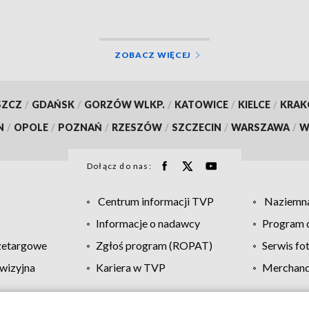
ZOBACZ WIĘCEJ
SZCZ
/
GDAŃSK
/
GORZÓW WLKP.
/
KATOWICE
/
KIELCE
/
KRA
N
/
OPOLE
/
POZNAŃ
/
RZESZÓW
/
SZCZECIN
/
WARSZAWA
/
W
Dołącz do nas:
Centrum informacji TVP
Naziemna
Informacje o nadawcy
Program d
zetargowe
Zgłoś program (ROPAT)
Serwis fo
wizyjna
Kariera w TVP
Merchandi