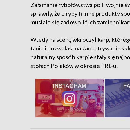
Załamanie rybołówstwa po II wojnie św
sprawiły, że o ryby (i inne produkty s
musiało się zadowolić ich zamiennikam
Wtedy na scenę wkroczył karp, któreg
tania i pozwalała na zaopatrywanie skl
naturalny sposób karpie stały się naj
stołach Polaków w okresie PRL-u.