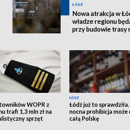
ŁÓDŹ
Nowa atrakcja w Łód
władze regionu bę
przy budowie trasy
ŁÓDŹ
atowników WOPR z
Łódź już to sprawdziła.
u trafi 1,3 mln zł na
nocna prohibicja może 
alistyczny sprzęt
całą Polskę