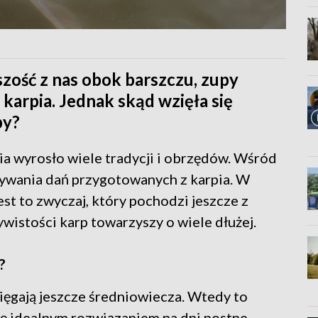
zość z nas obok barszczu, zupy
karpia. Jednak skąd wzięła się
by?
 wyrosło wiele tradycji i obrzędów. Wśród
żywania dań przygotowanych z karpia. W
est to zwyczaj, który pochodzi jeszcze z
wistości karp towarzyszy o wiele dłużej.
?
sięgają jeszcze średniowiecza. Wtedy to
 się idealnym rozwiązaniem na dni postne,