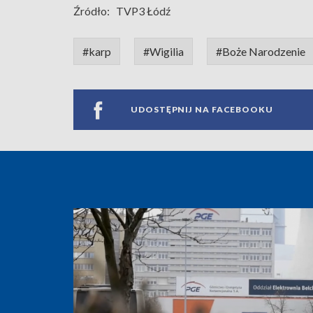
Źródło:
TVP3 Łódź
#karp
#Wigilia
#Boże Narodzenie
UDOSTĘPNIJ NA FACEBOOKU