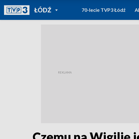
POWRÓT DO
ŁÓDŹ
70-lecie TVP3 Łódź
A
TVP REGIONY
Czemu na Wigilię 