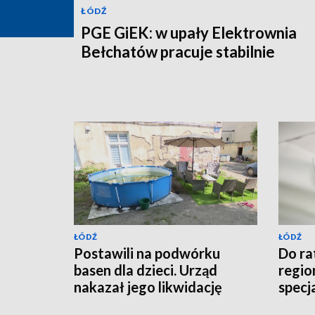
ŁÓDŹ
PGE GiEK: w upały Elektrownia
Bełchatów pracuje stabilnie
ŁÓDŹ
ŁÓDŹ
Postawili na podwórku
Do r
basen dla dzieci. Urząd
region
nakazał jego likwidację
specj