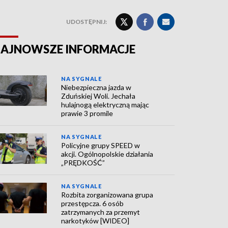
UDOSTĘPNIJ:
AJNOWSZE INFORMACJE
NA SYGNALE
Niebezpieczna jazda w
Zduńskiej Woli. Jechała
hulajnogą elektryczną mając
prawie 3 promile
NA SYGNALE
Policyjne grupy SPEED w
akcji. Ogólnopolskie działania
„PRĘDKOŚĆ”
NA SYGNALE
Rozbita zorganizowana grupa
przestępcza. 6 osób
zatrzymanych za przemyt
narkotyków [WIDEO]