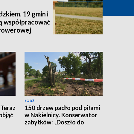
zkiem. 19 gmin i
dą współpracować
 rowerowej
ŁÓDŹ
 Teraz
150 drzew padło pod piłami
objąć
w Nakielnicy. Konserwator
zabytków: „Doszło do
całkowitej destrukcji parku”