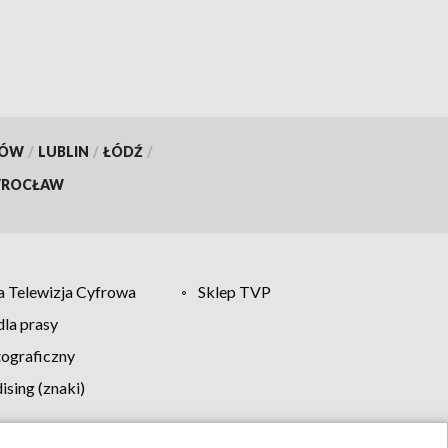
KÓW
/
LUBLIN
/
ŁÓDŹ
/
ROCŁAW
 Telewizja Cyfrowa
Sklep TVP
la prasy
tograficzny
sing (znaki)