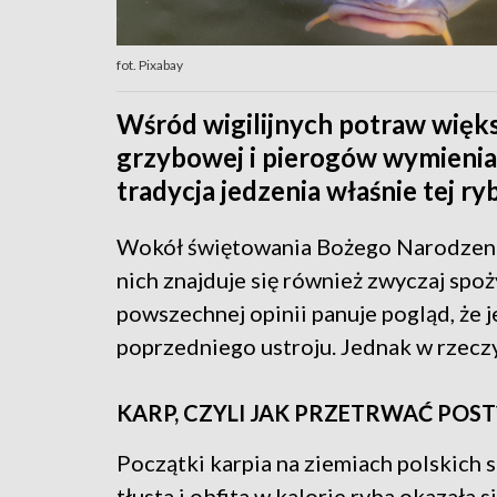
fot. Pixabay
Wśród wigilijnych potraw więks
grzybowej i pierogów wymienia 
tradycja jedzenia właśnie tej ry
Wokół świętowania Bożego Narodzenia
nich znajduje się również zwyczaj spo
powszechnej opinii panuje pogląd, że j
poprzedniego ustroju. Jednak w rzeczy
KARP, CZYLI JAK PRZETRWAĆ POST
Początki karpia na ziemiach polskich 
tłusta i obfita w kalorie ryba okazała