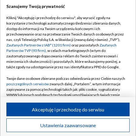
Szanujemy Twoją prywatność
Dołącz do nas:
Kliknij "Akceptuję i przechodzę do serwisu", aby wyrazić zgody na
korzystanie z technologii automatycznego śledzenia i zbierania danych,
TVP
dostęp do informacji na Twoim urządzeniu końcowym i ich
Abonament TVP
przechowywanie oraz na przetwarzanie Twoich danych osobowych przez
Regulamin TVP
nas, czyli Telewizję Polską S.A. w likwidacji (zwaną dalej również „TVP”),
Emisja w TVP
Zaufanych Partnerów z IAB* (1201 firm)
oraz pozostałych
Zaufanych
Polityka prywatności
Partnerów TVP (93 firm)
, w celach marketingowych (w tym do
Centrum informacji TVP
Moje zgody
zautomatyzowanego dopasowania reklam do Twoich zainteresowań i
mierzenia ich skuteczności) i pozostałych, które wskazujemy poniżej, a
Naziemna Telewizja Cyfrowa
Pomoc
także zgody na udostępnianie przez nas identyfikatora PPID do Google.
Sklep TVP
Biuro reklamy
Twoje dane osobowe zbierane podczas odwiedzania przez Ciebie naszych
Rada Programowa
poszczególnych serwisów
zwanych dalej „Portalem”, w tym informacje
Kontakt
zapisywane za pomocą technologii takich jak: pliki cookie, sygnalizatory
System NOS
WWW lub innych podobnych technologii umożliwiających świadczenie
dopasowanych i bezpiecznych usług, personalizację treści oraz reklam,
Informacje o nadawcy
Kanały
udostępnianie funkcji mediów społecznościowych oraz analizowanie
Akceptuję i przechodzę do serwisu
ruchu w Internecie.
Program dla prasy
©2026 Telewizja Polska S.A. w likwidacji
Biuro Reklamy
Twoje dane osobowe zbierane podczas odwiedzania przez Ciebie
Ustawienia zaawansowane
poszczególnych serwisów
na Portalu, takie jak adresy IP, identyfikatory
Ogłoszenie przetargowe
Twoich urządzeń końcowych i identyfikatory plików cookie, informacje o