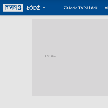
POWRÓT DO
ŁÓDŹ
70-lecie TVP3 Łódź
A
TVP REGIONY