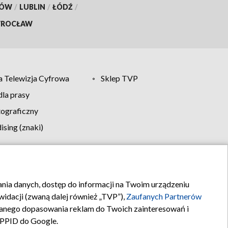
KÓW
/
LUBLIN
/
ŁÓDŹ
/
ROCŁAW
 Telewizja Cyfrowa
Sklep TVP
la prasy
tograficzny
sing (znaki)
klamy
Kontakt
rania danych, dostęp do informacji na Twoim urządzeniu
idacji (zwaną dalej również „TVP”),
Zaufanych Partnerów
anego dopasowania reklam do Twoich zainteresowań i
a PPID do Google.