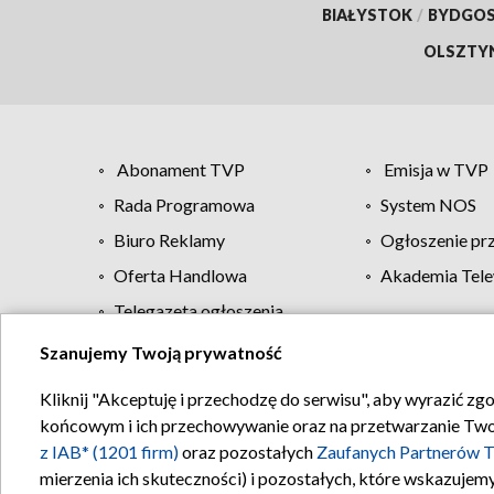
BIAŁYSTOK
/
BYDGO
OLSZTY
Abonament TVP
Emisja w TVP
Rada Programowa
System NOS
Biuro Reklamy
Ogłoszenie pr
Oferta Handlowa
Akademia Tele
Telegazeta ogłoszenia
Szanujemy Twoją prywatność
Regulamin TVP
Kliknij "Akceptuję i przechodzę do serwisu", aby wyrazić zg
końcowym i ich przechowywanie oraz na przetwarzanie Twoich
z IAB* (1201 firm)
oraz pozostałych
Zaufanych Partnerów T
mierzenia ich skuteczności) i pozostałych, które wskazujemy