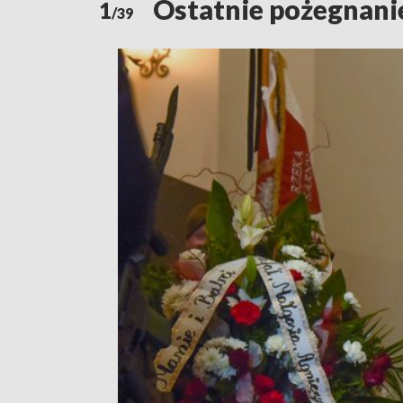
Ostatnie pożegnanie
1
/39