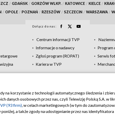
SZCZ
/
GDAŃSK
/
GORZÓW WLKP.
/
KATOWICE
/
KIELCE
/
KRA
N
/
OPOLE
/
POZNAŃ
/
RZESZÓW
/
SZCZECIN
/
WARSZAWA
/
W
Dołącz do nas:
Centrum informacji TVP
Naziemna
Informacje o nadawcy
Program d
zetargowe
Zgłoś program (ROPAT)
Serwis fo
wizyjna
Kariera w TVP
Merchandi
Polityka prywatności
Moje zgody
Pomoc
Biuro re
ody na korzystanie z technologii automatycznego śledzenia i zbie
 danych osobowych przez nas, czyli Telewizję Polską S.A. w likw
VP (93 firm)
, w celach marketingowych (w tym do zautomatyzow
 poniżej, a także zgody na udostępnianie przez nas identyfikator