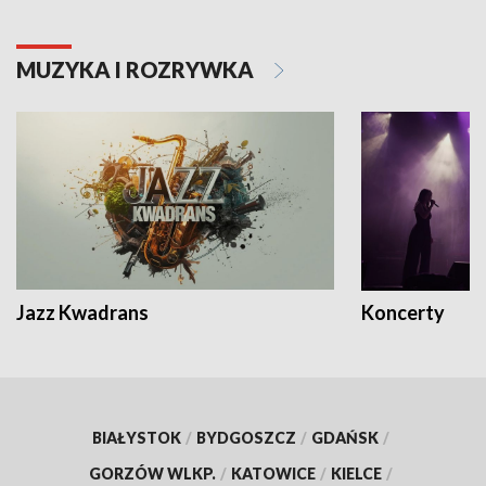
MUZYKA I ROZRYWKA
Jazz Kwadrans
Koncerty
BIAŁYSTOK
/
BYDGOSZCZ
/
GDAŃSK
/
GORZÓW WLKP.
/
KATOWICE
/
KIELCE
/