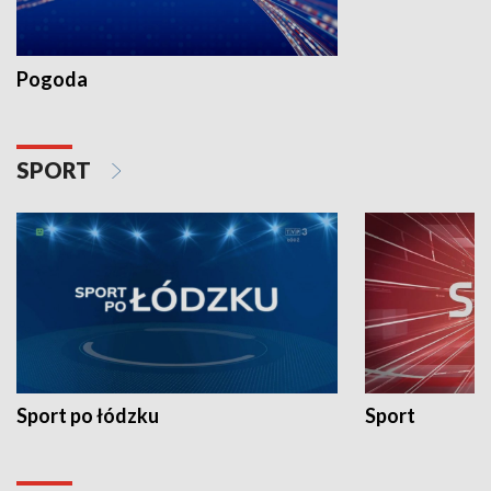
Pogoda
SPORT
Sport po łódzku
Sport