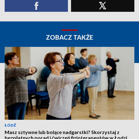
ZOBACZ TAKŻE
ŁÓDŹ
Masz sztywne lub bolące nadgarstki? Skorzystaj z
bezpłatnych porad i ćwiczeń fizjoterapeutów w Łodzi