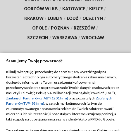
GORZÓW WLKP.
/
KATOWICE
/
KIELCE
/
KRAKÓW
/
LUBLIN
/
ŁÓDŹ
/
OLSZTYN
/
OPOLE
/
POZNAŃ
/
RZESZÓW
/
SZCZECIN
/
WARSZAWA
/
WROCŁAW
Szanujemy Twoją prywatność
Dołącz do nas:
Kliknij "Akceptuję i przechodzę do serwisu", aby wyrazić zgody na
korzystanie z technologii automatycznego śledzenia i zbierania danych,
TVP
dostęp do informacji na Twoim urządzeniu końcowym i ich
Abonament TVP
przechowywanie oraz na przetwarzanie Twoich danych osobowych przez
Regulamin TVP
nas, czyli Telewizję Polską S.A. w likwidacji (zwaną dalej również „TVP”),
Emisja w TVP
Polityka prywatności
Zaufanych Partnerów z IAB* (1201 firm)
oraz pozostałych
Zaufanych
Partnerów TVP (93 firm)
, w celach marketingowych (w tym do
Centrum informacji TVP
Moje zgody
zautomatyzowanego dopasowania reklam do Twoich zainteresowań i
mierzenia ich skuteczności) i pozostałych, które wskazujemy poniżej, a
Naziemna Telewizja Cyfrowa
Pomoc
także zgody na udostępnianie przez nas identyfikatora PPID do Google.
Sklep TVP
Biuro reklamy
Twoje dane osobowe zbierane podczas odwiedzania przez Ciebie naszych