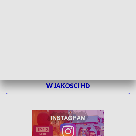
wieku. Od niemowląt po seniorów. Dlatego zintensyfikowano
tok nauczania.
W Polsce jest 76 tys. fizjoterapeutów. Specjalizację z
fizjoterapii posiadana niewiele ponad 900 z nich. Po
wtorkowym egzaminie to grono się powiększyło.
ZOBACZ ŁÓDZKIE WIADOMOŚCI DNIA
W JAKOŚCI HD