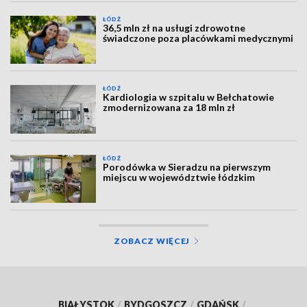
ŁÓDŹ
36,5 mln zł na usługi zdrowotne
świadczone poza placówkami medycznymi
ŁÓDŹ
Kardiologia w szpitalu w Bełchatowie
zmodernizowana za 18 mln zł
ŁÓDŹ
Porodówka w Sieradzu na pierwszym
miejscu w województwie łódzkim
ZOBACZ WIĘCEJ
BIAŁYSTOK
/
BYDGOSZCZ
/
GDAŃSK
/