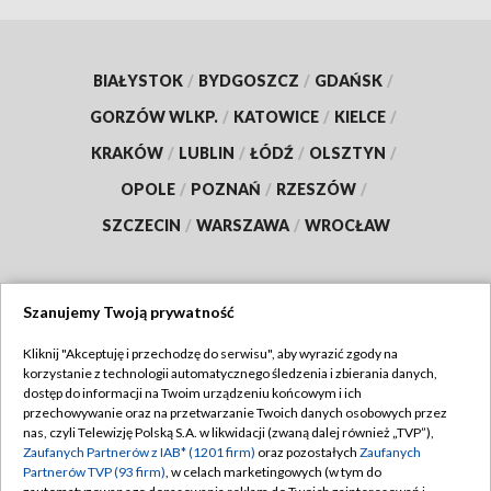
BIAŁYSTOK
/
BYDGOSZCZ
/
GDAŃSK
/
GORZÓW WLKP.
/
KATOWICE
/
KIELCE
/
KRAKÓW
/
LUBLIN
/
ŁÓDŹ
/
OLSZTYN
/
OPOLE
/
POZNAŃ
/
RZESZÓW
/
SZCZECIN
/
WARSZAWA
/
WROCŁAW
Szanujemy Twoją prywatność
Dołącz do nas:
Kliknij "Akceptuję i przechodzę do serwisu", aby wyrazić zgody na
korzystanie z technologii automatycznego śledzenia i zbierania danych,
TVP
dostęp do informacji na Twoim urządzeniu końcowym i ich
Abonament TVP
przechowywanie oraz na przetwarzanie Twoich danych osobowych przez
Regulamin TVP
nas, czyli Telewizję Polską S.A. w likwidacji (zwaną dalej również „TVP”),
Emisja w TVP
Zaufanych Partnerów z IAB* (1201 firm)
oraz pozostałych
Zaufanych
Polityka prywatności
Partnerów TVP (93 firm)
, w celach marketingowych (w tym do
Centrum informacji TVP
Moje zgody