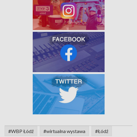
#WBP Łódź
#wirtualna wystawa
#Łódź