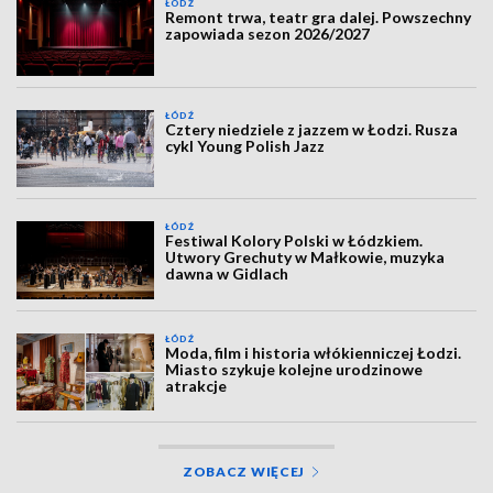
ŁÓDŹ
Remont trwa, teatr gra dalej. Powszechny
zapowiada sezon 2026/2027
ŁÓDŹ
Cztery niedziele z jazzem w Łodzi. Rusza
cykl Young Polish Jazz
ŁÓDŹ
Festiwal Kolory Polski w Łódzkiem.
Utwory Grechuty w Małkowie, muzyka
dawna w Gidlach
ŁÓDŹ
Moda, film i historia włókienniczej Łodzi.
Miasto szykuje kolejne urodzinowe
atrakcje
ZOBACZ WIĘCEJ