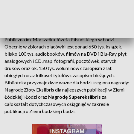
1990 r. przywrócono bibliotece imię marszałka Józefa
Piłsudskiego, dzięki staraniom działającej w instytucji
organizacji zakładowej NSZZ "Solidarność". 1 stycznia 2013
r. na mocy uchwały Sejmiku Województwa Łódzkiego
nastąpiła zmiana nazwy na: Wojewódzka Biblioteka
Publiczna im. Marszałka Józefa Piłsudskiego w Łodzi.
Obecnie w zbiorach placówki jest ponad 650 tys. książek,
blisko 100 tys. audiobooków, filmów na DVD i Blu-Ray, płyt
analogowych i CD, map, fotografii, pocztówek, starych
druków oraz ok. 150 tys. woluminów czasopism z lat
ubiegłych oraz kilkuset tytułów czasopism bieżących.
Biblioteka przyznaje dwie ważne dla Łodzi i regionu nagrody:
Nagrodę Złoty Ekslibris dla najlepszych publikacji w Ziemi
Łódzkiej i Łodzi oraz
Nagrodę Superekslibris
za
całokształt dotychczasowych osiągnięć w zakresie
publikacji o Ziemi Łódzkiej i Łodzi.