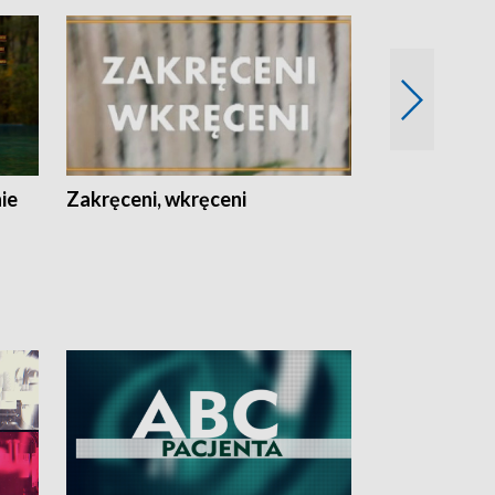
nie
Zakręceni, wkręceni
Skarby Łodzi