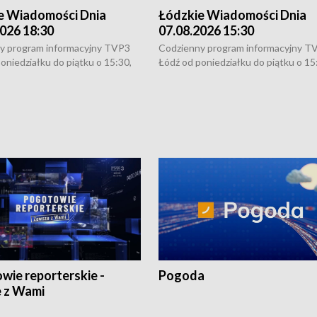
e Wiadomości Dnia
Łódzkie Wiadomości Dnia
026 18:30
07.08.2026 15:30
y program informacyjny TVP3
Codzienny program informacyjny T
oniedziałku do piątku o 15:30,
Łódź od poniedziałku do piątku o 15
:30 i 21:30. W weekendy o
16:30, 18:30 i 21:30. W weekendy o
1:30.
18:30 i 21:30.
wie reporterskie -
Pogoda
 z Wami