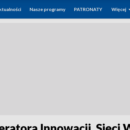
ktualności
Nasze programy
PATRONATY
Więcej
ratora Innowacji. Sieci W