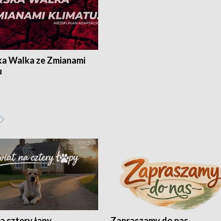
ka Walka ze Zmianami
u
a cztery łapy
Zapraszamy do nas