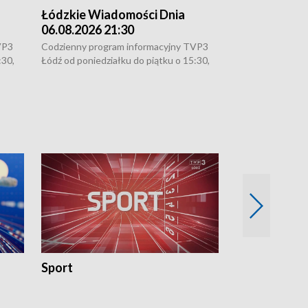
Łódzkie Wiadomości Dnia
Łódzkie Wia
06.08.2026 21:30
06.08.2026 1
VP3
Codzienny program informacyjny TVP3
Codzienny progr
:30,
Łódź od poniedziałku do piątku o 15:30,
Łódź od poniedzi
16:30, 18:30 i 21:30. W weekendy o
16:30, 18:30 i 2
18:30 i 21:30.
18:30 i 21:30.
Sport
Rozmowa Dn