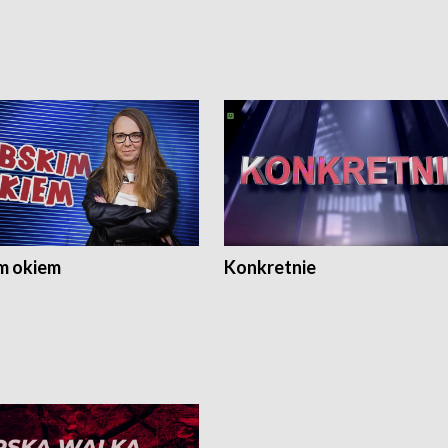
m okiem
Konkretnie