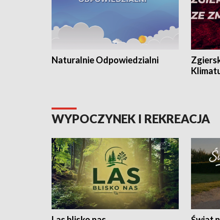
Naturalnie Odpowiedzialni
Zgiers
Klimat
WYPOCZYNEK I REKREACJA
Las blisko nas
Świat n