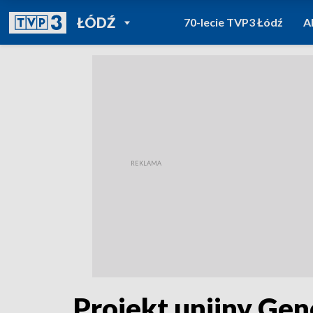
POWRÓT DO
ŁÓDŹ
70-lecie TVP3 Łódź
A
TVP REGIONY
Projekt unijny Gene