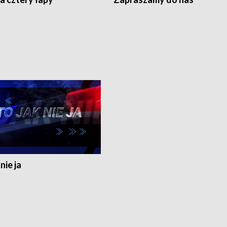
nie ja