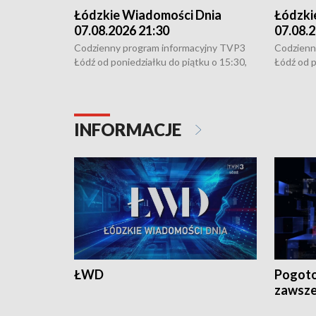
Łódzkie Wiadomości Dnia
Łódzki
07.08.2026 21:30
07.08.2
Codzienny program informacyjny TVP3
Codzienn
Łódź od poniedziałku do piątku o 15:30,
Łódź od p
16:30, 18:30 i 21:30. W weekendy o
16:30, 18
18:30 i 21:30.
18:30 i 2
INFORMACJE
ŁWD
Pogoto
zawsze