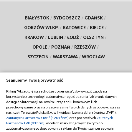
BIAŁYSTOK
/
BYDGOSZCZ
/
GDAŃSK
/
GORZÓW WLKP.
/
KATOWICE
/
KIELCE
/
KRAKÓW
/
LUBLIN
/
ŁÓDŹ
/
OLSZTYN
/
OPOLE
/
POZNAŃ
/
RZESZÓW
/
SZCZECIN
/
WARSZAWA
/
WROCŁAW
Szanujemy Twoją prywatność
Dołącz do nas:
Kliknij "Akceptuję i przechodzę do serwisu", aby wyrazić zgody na
korzystanie z technologii automatycznego śledzenia i zbierania danych,
TVP
dostęp do informacji na Twoim urządzeniu końcowym i ich
Abonament TVP
przechowywanie oraz na przetwarzanie Twoich danych osobowych przez
Regulamin TVP
nas, czyli Telewizję Polską S.A. w likwidacji (zwaną dalej również „TVP”),
Emisja w TVP
Zaufanych Partnerów z IAB* (1201 firm)
oraz pozostałych
Zaufanych
Polityka prywatności
Partnerów TVP (93 firm)
, w celach marketingowych (w tym do
Centrum informacji TVP
Moje zgody
zautomatyzowanego dopasowania reklam do Twoich zainteresowań i