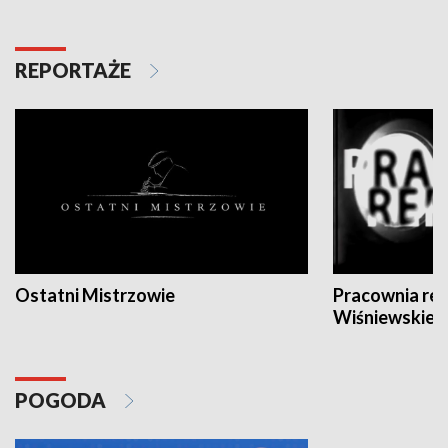
REPORTAŻE
Ostatni Mistrzowie
Pracownia re
Wiśniewskieg
POGODA