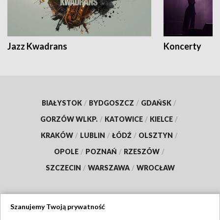
Jazz Kwadrans
Koncerty
BIAŁYSTOK
/
BYDGOSZCZ
/
GDAŃSK
/
GORZÓW WLKP.
/
KATOWICE
/
KIELCE
/
KRAKÓW
/
LUBLIN
/
ŁÓDŹ
/
OLSZTYN
/
OPOLE
/
POZNAŃ
/
RZESZÓW
/
SZCZECIN
/
WARSZAWA
/
WROCŁAW
Szanujemy Twoją prywatność
Dołącz do nas: