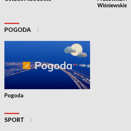
Wiśniewskieg
POGODA
Pogoda
SPORT