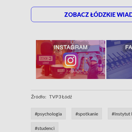
ZOBACZ ŁÓDZKIE WIAD
Źródło:
TVP3 Łódź
#psychologia
#spotkanie
#Instytut
#studenci