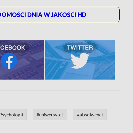
OMOŚCI DNIA W JAKOŚCI HD
 Psychologii
#uniwersytet
#absolwenci