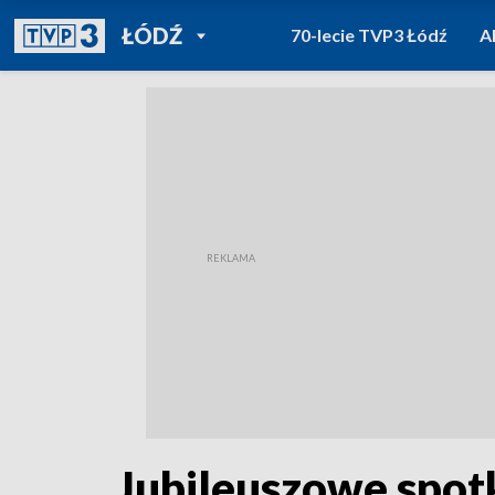
POWRÓT DO
ŁÓDŹ
70-lecie TVP3 Łódź
A
TVP REGIONY
Jubileuszowe spot