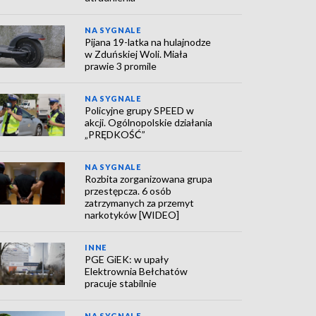
NA SYGNALE
Pijana 19-latka na hulajnodze
w Zduńskiej Woli. Miała
prawie 3 promile
NA SYGNALE
Policyjne grupy SPEED w
akcji. Ogólnopolskie działania
„PRĘDKOŚĆ”
NA SYGNALE
Rozbita zorganizowana grupa
przestępcza. 6 osób
zatrzymanych za przemyt
narkotyków [WIDEO]
INNE
PGE GiEK: w upały
Elektrownia Bełchatów
pracuje stabilnie
NA SYGNALE