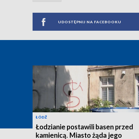
UDOSTĘPNIJ NA FACEBOOKU
ŁÓDŹ
Łodzianie postawili basen przed
kamienicą. Miasto żąda jego