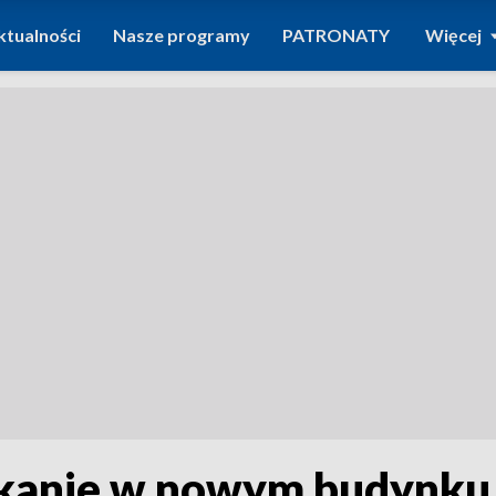
ktualności
Nasze programy
PATRONATY
Więcej
kanie w nowym budynku 