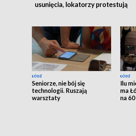
usunięcia, lokatorzy protestują
ŁÓDŹ
ŁÓDŹ
Seniorze, nie bój się
Ilu m
technologii. Ruszają
ma Łó
warsztaty
na 60