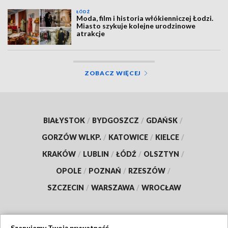
ŁÓDŹ
Moda, film i historia włókienniczej Łodzi.
Miasto szykuje kolejne urodzinowe
atrakcje
ZOBACZ WIĘCEJ
BIAŁYSTOK
/
BYDGOSZCZ
/
GDAŃSK
/
GORZÓW WLKP.
/
KATOWICE
/
KIELCE
/
KRAKÓW
/
LUBLIN
/
ŁÓDŹ
/
OLSZTYN
/
OPOLE
/
POZNAŃ
/
RZESZÓW
/
SZCZECIN
/
WARSZAWA
/
WROCŁAW
Szanujemy Twoją prywatność