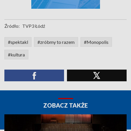
Źródło:
TVP3 Łódź
#spektakl
#zróbmy to razem
#Monopolis
#kultura
ZOBACZ TAKŻE